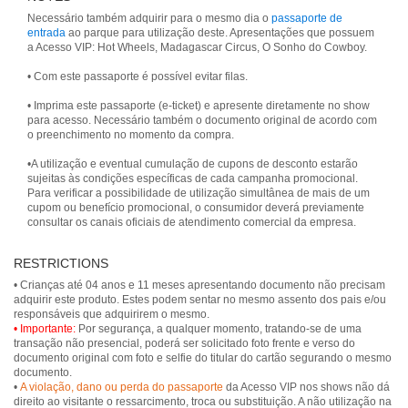
Necessário também adquirir para o mesmo dia o
passaporte de
entrada
ao parque para utilização deste. Apresentações que possuem
a Acesso VIP: Hot Wheels, Madagascar Circus, O Sonho do Cowboy.
• Com este passaporte é possível evitar filas.
• Imprima este passaporte (e-ticket) e apresente diretamente no show
para acesso. Necessário também o documento original de acordo com
o preenchimento no momento da compra.
•A utilização e eventual cumulação de cupons de desconto estarão
sujeitas às condições específicas de cada campanha promocional.
Para verificar a possibilidade de utilização simultânea de mais de um
cupom ou benefício promocional, o consumidor deverá previamente
RESTRICTIONS
• Crianças até 04 anos e 11 meses apresentando documento não precisam
adquirir este produto. Estes podem sentar no mesmo assento dos pais e/ou
• Importante:
Por segurança, a qualquer momento, tratando-se de uma
transação não presencial, poderá ser solicitado foto frente e verso do
documento original com foto e selfie do titular do cartão segurando o mesmo
documento.
•
A violação, dano ou perda do passaporte
da Acesso VIP nos shows não dá
direito ao visitante o ressarcimento, troca ou substituição. A não utilização na