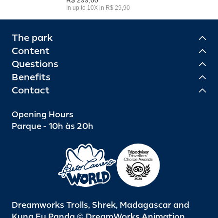
In up to 10X in R$ 29,90
The park
Content
Questions
Benefits
Contact
Opening Hours
Parque - 10h às 20h
Dreamworks Trolls, Shrek, Madagascar and
Kung Fu Panda © DreamWorks Animation