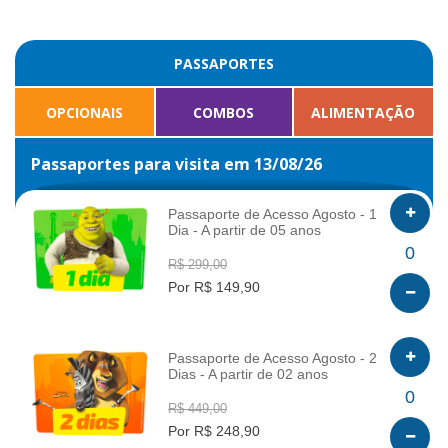
PASSAPORTES
OPCIONAIS
COMBOS
ALIMENTAÇÃO
Passaportes para visita em 13/08/26
Passaporte de Acesso Agosto - 1
Dia - A partir de 05 anos
INFO
0
R$ 299,00
Por R$ 149,90
Passaporte de Acesso Agosto - 2
Dias - A partir de 02 anos
INFO
0
R$ 449,00
Por R$ 248,90