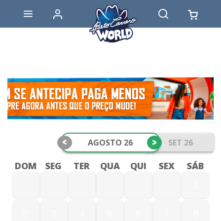
<
>
AGOSTO 26
SET 26
DOM
SEG
TER
QUA
QUI
SEX
SÁB
1
2
3
4
5
6
7
8