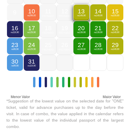
10
11
12
14
15
13
9
299,00
149,90
159,90
149,90
R$
FECHADO
FECHADO
R$
R$
R$
16
17
18
19
20
21
22
119,90
129,90
139,90
139,90
149,90
R$
R$
FECHADO
FECHADO
R$
R$
R$
23
24
25
26
27
28
29
99,90
129,90
139,90
139,90
149,90
R$
R$
FECHADO
FECHADO
R$
R$
R$
30
31
99,90
119,90
R$
R$
Menor Valor
Maior Valor
*Suggestion of the lowest value on the selected date for "ONE"
ticket, valid for advance purchases up to the day before the
visit. In case of combo, the value applied in the calendar refers
to the lowest value of the individual passport of the largest
combo.