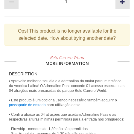
Ops!
This product is no longer available for the
selected date. How about trying another date?
Beto Carrero World
MORE INFORMATION
DESCRIPTION
• Aproveite melhor o seu dia e a adrenalina do maior parque temático
da América Latina! O Adrenaline Pass concede 01 acesso especial nas
04 atrações mais procuradas do parque Beto Carrero World.
• Este produto é um opcional, sendo necessário também adquirir o
passaporte de entrada
para utilização deste.
• Confira abaixo as 04 atrações que aceitam Adrenaline Pass e as
respectivas alturas mínimas permitidas para a entrada nos brinquedos:
- Firewhip - menores de 1,30 não são permitidos
- Star Mountain - menores de 1,20 não são permitidos