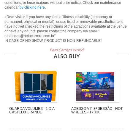
conditions, or force majeure without prior notice. Check our maintenance
calendar
by clicking here
.
• Dear visitor, if you have any kind of illness, disability (temporary or
permanent, physical or mental), or use fixed or removable prosthetics, and
have not yet checked the restrictions of the attractions available at the venue
or have any doubts, please contact the company via email:
restricoes@betocarrero.com.br”
IN CASE OF NO-SHOW, PRODUCT IS NON-REFUNDABLE!
Beto Carrero World
ALSO BUY
GUARDA VOLUMES - 1 DIA -
ACESSO VIP 3ª SESSÃO - HOT
CASTELO GRANDE
WHEELS - 17H30