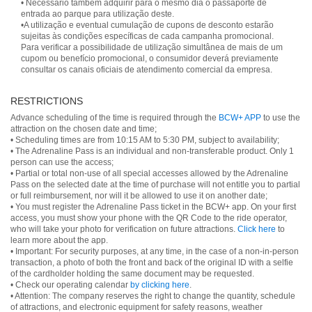
• Necessário também adquirir para o mesmo dia o passaporte de
entrada ao parque para utilização deste.
•A utilização e eventual cumulação de cupons de desconto estarão
sujeitas às condições específicas de cada campanha promocional.
Para verificar a possibilidade de utilização simultânea de mais de um
cupom ou benefício promocional, o consumidor deverá previamente
consultar os canais oficiais de atendimento comercial da empresa.
RESTRICTIONS
Advance scheduling of the time is required through the
BCW+ APP
to use the
attraction on the chosen date and time;
• Scheduling times are from 10:15 AM to 5:30 PM, subject to availability;
• The Adrenaline Pass is an individual and non-transferable product. Only 1
person can use the access;
• Partial or total non-use of all special accesses allowed by the Adrenaline
Pass on the selected date at the time of purchase will not entitle you to partial
or full reimbursement, nor will it be allowed to use it on another date;
• You must register the Adrenaline Pass ticket in the BCW+ app. On your first
access, you must show your phone with the QR Code to the ride operator,
who will take your photo for verification on future attractions.
Click here
to
learn more about the app.
• Important: For security purposes, at any time, in the case of a non-in-person
transaction, a photo of both the front and back of the original ID with a selfie
of the cardholder holding the same document may be requested.
• Check our operating calendar
by clicking here
.
• Attention: The company reserves the right to change the quantity, schedule
of attractions, and electronic equipment for safety reasons, weather