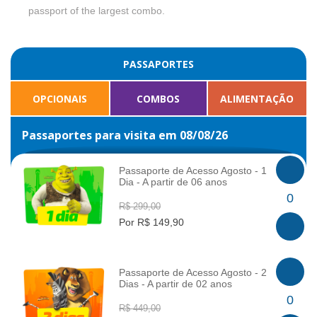
passport of the largest combo.
PASSAPORTES
OPCIONAIS
COMBOS
ALIMENTAÇÃO
Passaportes para visita em 08/08/26
Passaporte de Acesso Agosto - 1
Dia - A partir de 06 anos
INFO
0
R$ 299,00
Por R$ 149,90
Passaporte de Acesso Agosto - 2
Dias - A partir de 02 anos
INFO
0
R$ 449,00