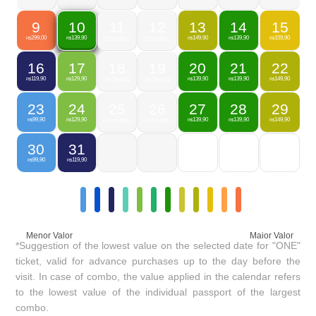
9
11
12
13
14
15
10
299,00
149,90
139,90
159,90
139,90
R$
FECHADO
FECHADO
R$
R$
R$
R$
16
17
18
19
20
21
22
119,90
129,90
139,90
139,90
149,90
R$
R$
FECHADO
FECHADO
R$
R$
R$
23
24
25
26
27
28
29
99,90
129,90
139,90
139,90
149,90
R$
R$
FECHADO
FECHADO
R$
R$
R$
30
31
99,90
119,90
R$
R$
Menor Valor
Maior Valor
*Suggestion of the lowest value on the selected date for "ONE"
ticket, valid for advance purchases up to the day before the
visit. In case of combo, the value applied in the calendar refers
to the lowest value of the individual passport of the largest
combo.