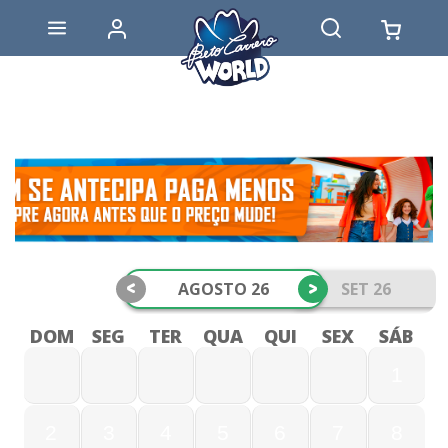
<
>
AGOSTO 26
SET 26
DOM
SEG
TER
QUA
QUI
SEX
SÁB
1
2
3
4
5
6
7
8