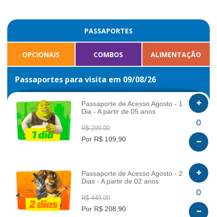
PASSAPORTES
OPCIONAIS
COMBOS
ALIMENTAÇÃO
Passaportes para visita em 09/08/26
Passaporte de Acesso Agosto - 1
Dia - A partir de 05 anos
INFO
0
R$ 299,00
Por R$ 109,90
Passaporte de Acesso Agosto - 2
Dias - A partir de 02 anos
INFO
0
R$ 449,00
Por R$ 208,90