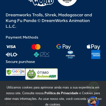
Dreamworks Trolls, Shrek, Madagascar and
Kung Fu Panda © DreamWorks Animation
L.L.C.
Payment Methods
Secure purchase
ÓTIMO
Utilizamos cookies para aprimorar ainda mais a sua experiência em
nosso site. Consulte nossa
Política de Privacidade
e Cookies para
Beto Carrero World @ 2026 / All rights reserved
85.248.987/0001-10
obter mais informações. Ao usar nosso site, você concorda com o uso
Privacy Policy
de cookies.