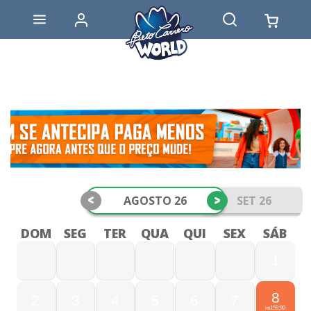
<
>
AGOSTO 26
SET 26
DOM
SEG
TER
QUA
QUI
SEX
SÁB
1
8
2
3
4
5
6
7
159,90
R$