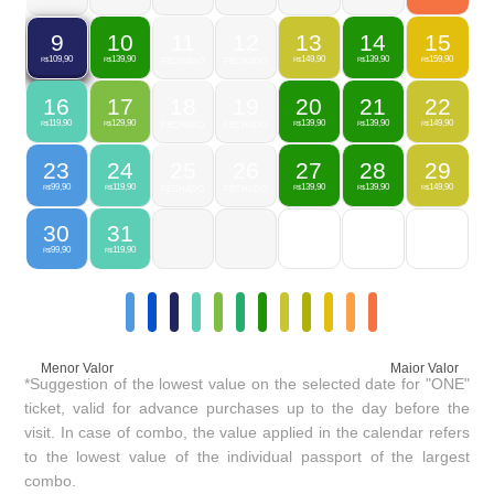
10
11
12
13
14
15
9
139,90
149,90
139,90
159,90
109,90
R$
FECHADO
FECHADO
R$
R$
R$
R$
16
17
18
19
20
21
22
119,90
129,90
139,90
139,90
149,90
R$
R$
FECHADO
FECHADO
R$
R$
R$
23
24
25
26
27
28
29
99,90
119,90
139,90
139,90
149,90
R$
R$
FECHADO
FECHADO
R$
R$
R$
30
31
99,90
119,90
R$
R$
Menor Valor
Maior Valor
*Suggestion of the lowest value on the selected date for "ONE"
ticket, valid for advance purchases up to the day before the
visit. In case of combo, the value applied in the calendar refers
to the lowest value of the individual passport of the largest
combo.