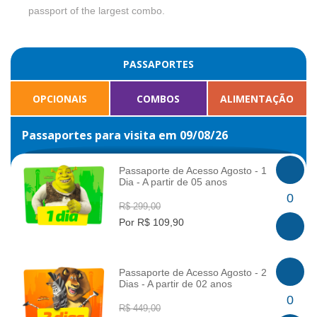
passport of the largest combo.
PASSAPORTES
OPCIONAIS
COMBOS
ALIMENTAÇÃO
Passaportes para visita em 09/08/26
Passaporte de Acesso Agosto - 1
Dia - A partir de 05 anos
INFO
0
R$ 299,00
Por R$ 109,90
Passaporte de Acesso Agosto - 2
Dias - A partir de 02 anos
INFO
0
R$ 449,00