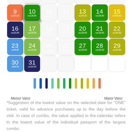
9
11
12
13
14
15
10
299,00
149,90
139,90
159,90
139,90
R$
FECHADO
FECHADO
R$
R$
R$
R$
16
17
18
19
20
21
22
119,90
129,90
139,90
139,90
149,90
R$
R$
FECHADO
FECHADO
R$
R$
R$
23
24
25
26
27
28
29
99,90
129,90
139,90
139,90
149,90
R$
R$
FECHADO
FECHADO
R$
R$
R$
30
31
99,90
119,90
R$
R$
Menor Valor
Maior Valor
*Suggestion of the lowest value on the selected date for "ONE"
ticket, valid for advance purchases up to the day before the
visit. In case of combo, the value applied in the calendar refers
to the lowest value of the individual passport of the largest
combo.