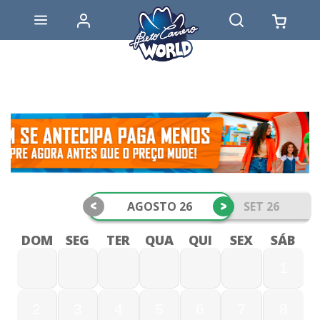
<
>
AGOSTO 26
SET 26
DOM
SEG
TER
QUA
QUI
SEX
SÁB
1
2
3
4
5
6
7
8