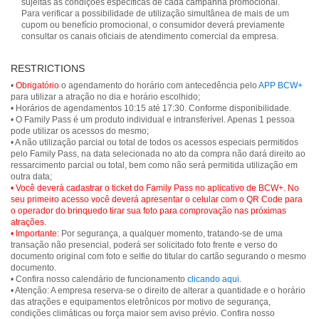
sujeitas às condições específicas de cada campanha promocional.
Para verificar a possibilidade de utilização simultânea de mais de um
cupom ou benefício promocional, o consumidor deverá previamente
consultar os canais oficiais de atendimento comercial da empresa.
RESTRICTIONS
•
Obrigatório
o agendamento do horário com antecedência pelo
APP BCW+
para utilizar a atração no dia e horário escolhido;
• Horários de agendamentos 10:15 até 17:30. Conforme disponibilidade.
• O Family Pass é um produto individual e intransferível. Apenas 1 pessoa
pode utilizar os acessos do mesmo;
• A não utilização parcial ou total de todos os acessos especiais permitidos
pelo Family Pass, na data selecionada no ato da compra não dará direito ao
ressarcimento parcial ou total, bem como não será permitida utilização em
• Você deverá cadastrar o ticket do Family Pass no aplicativo de BCW+. No
seu primeiro acesso você deverá apresentar o celular com o QR Code para
o operador do brinquedo tirar sua foto para comprovação nas próximas
atrações.
• Importante:
Por segurança, a qualquer momento, tratando-se de uma
transação não presencial, poderá ser solicitado foto frente e verso do
documento original com foto e selfie do titular do cartão segurando o mesmo
documento.
• Confira nosso calendário de funcionamento
clicando aqui
.
• Atenção: A empresa reserva-se o direito de alterar a quantidade e o horário
das atrações e equipamentos eletrônicos por motivo de segurança,
condições climáticas ou força maior sem aviso prévio. Confira nosso