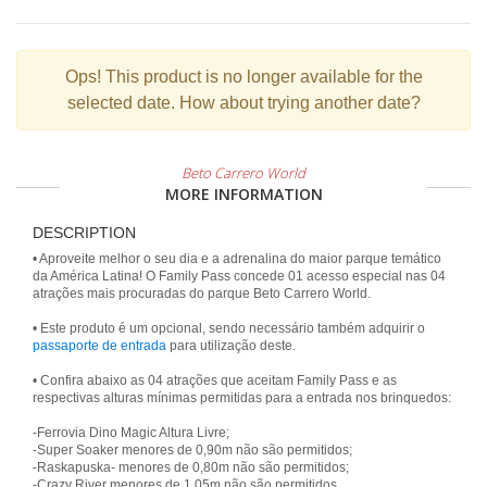
Ops!
This product is no longer available for the
selected date. How about trying another date?
Beto Carrero World
MORE INFORMATION
DESCRIPTION
• Aproveite melhor o seu dia e a adrenalina do maior parque temático
da América Latina! O Family Pass concede 01 acesso especial nas 04
atrações mais procuradas do parque Beto Carrero World.
• Este produto é um opcional, sendo necessário também adquirir o
passaporte de entrada
para utilização deste.
• Confira abaixo as 04 atrações que aceitam Family Pass e as
respectivas alturas mínimas permitidas para a entrada nos brinquedos:
-Ferrovia Dino Magic Altura Livre;
-Super Soaker menores de 0,90m não são permitidos;
-Raskapuska- menores de 0,80m não são permitidos;
-Crazy River menores de 1,05m não são permitidos.