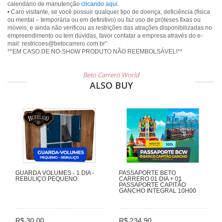
calendário de manutenção
clicando aqui
.
• Caro visitante, se você possuir qualquer tipo de doença, deficiência (física
ou mental – temporária ou em definitivo) ou faz uso de próteses fixas ou
móveis, e ainda não verificou as restrições das atrações disponibilizadas no
empreendimento ou tem dúvidas, favor contatar a empresa através do e-
mail: restricoes@betocarrero.com.br”
**EM CASO DE NO-SHOW PRODUTO NÃO REEMBOLSÁVEL!**
Beto Carrero World
ALSO BUY
GUARDA VOLUMES - 1 DIA -
PASSAPORTE BETO
REBULIÇO PEQUENO
CARRERO 01 DIA + 01
PASSAPORTE CAPITÃO
GANCHO INTEGRAL 10H00
R$ 30,00
R$ 234,90