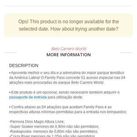
Ops!
This product is no longer available for the
selected date. How about trying another date?
Beto Carrero World
MORE INFORMATION
DESCRIPTION
• Aproveite melhor o seu dia e a adrenalina do maior parque temático
da América Latina! O Family Pass concede 01 acesso especial nas 04
atrações mais procuradas do parque Beto Carrero World.
• Este produto é um opcional, sendo necessário também adquirir o
passaporte de entrada
para utilização deste.
• Confira abaixo as 04 atrações que aceitam Family Pass e as
respectivas alturas mínimas permitidas para a entrada nos brinquedos:
-Ferrovia Dino Magic Altura Livre;
-Super Soaker menores de 0,90m não são permitidos;
-Raskapuska- menores de 0,80m não são permitidos;
-Crazy River menores de 1,05m não são permitidos.