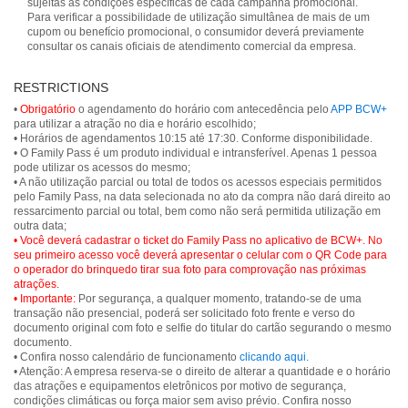
sujeitas às condições específicas de cada campanha promocional.
Para verificar a possibilidade de utilização simultânea de mais de um
cupom ou benefício promocional, o consumidor deverá previamente
consultar os canais oficiais de atendimento comercial da empresa.
RESTRICTIONS
•
Obrigatório
o agendamento do horário com antecedência pelo
APP BCW+
para utilizar a atração no dia e horário escolhido;
• Horários de agendamentos 10:15 até 17:30. Conforme disponibilidade.
• O Family Pass é um produto individual e intransferível. Apenas 1 pessoa
pode utilizar os acessos do mesmo;
• A não utilização parcial ou total de todos os acessos especiais permitidos
pelo Family Pass, na data selecionada no ato da compra não dará direito ao
ressarcimento parcial ou total, bem como não será permitida utilização em
• Você deverá cadastrar o ticket do Family Pass no aplicativo de BCW+. No
seu primeiro acesso você deverá apresentar o celular com o QR Code para
o operador do brinquedo tirar sua foto para comprovação nas próximas
atrações.
• Importante:
Por segurança, a qualquer momento, tratando-se de uma
transação não presencial, poderá ser solicitado foto frente e verso do
documento original com foto e selfie do titular do cartão segurando o mesmo
documento.
• Confira nosso calendário de funcionamento
clicando aqui
.
• Atenção: A empresa reserva-se o direito de alterar a quantidade e o horário
das atrações e equipamentos eletrônicos por motivo de segurança,
condições climáticas ou força maior sem aviso prévio. Confira nosso