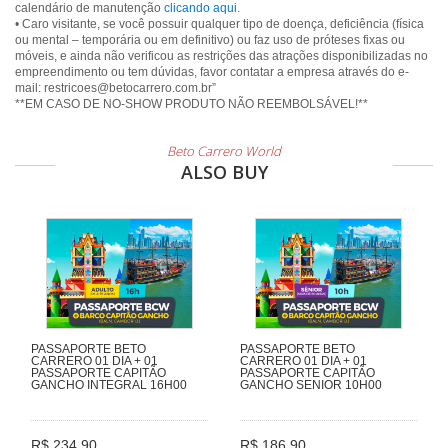
calendário de manutenção
clicando aqui
.
• Caro visitante, se você possuir qualquer tipo de doença, deficiência (física
ou mental – temporária ou em definitivo) ou faz uso de próteses fixas ou
móveis, e ainda não verificou as restrições das atrações disponibilizadas no
empreendimento ou tem dúvidas, favor contatar a empresa através do e-
mail: restricoes@betocarrero.com.br”
**EM CASO DE NO-SHOW PRODUTO NÃO REEMBOLSÁVEL!**
Beto Carrero World
ALSO BUY
PASSAPORTE BETO
PASSAPORTE BETO
CARRERO 01 DIA + 01
CARRERO 01 DIA + 01
PASSAPORTE CAPITÃO
PASSAPORTE CAPITÃO
GANCHO INTEGRAL 16H00
GANCHO SENIOR 10H00
R$ 234,90
R$ 186,90