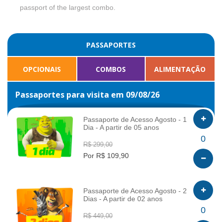
passport of the largest combo.
PASSAPORTES
OPCIONAIS
COMBOS
ALIMENTAÇÃO
Passaportes para visita em 09/08/26
Passaporte de Acesso Agosto - 1
Dia - A partir de 05 anos
INFO
0
R$ 299,00
Por R$ 109,90
Passaporte de Acesso Agosto - 2
Dias - A partir de 02 anos
INFO
0
R$ 449,00