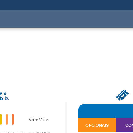
Optional
Food
Viagem
Combos
The Legen
e a
isita
Maior Valor
OPCIONAIS
CO