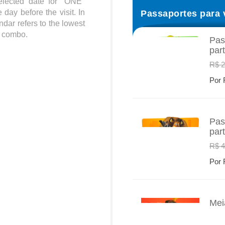
elected date for "ONE"
Passaportes para 
 day before the visit. In
ndar refers to the lowest
st combo.
Pas
par
INFO
R$ 2
Por 
Pas
par
INFO
R$ 4
Por 
Mei
INFO