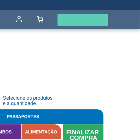
SALES CENTER
+55 47 3261.2222
Buy now
d
Selecione os produtos
e a quantidade
PASSAPORTES
FINALIZAR 
MBOS
ALIMENTAÇÃO
COMPRA