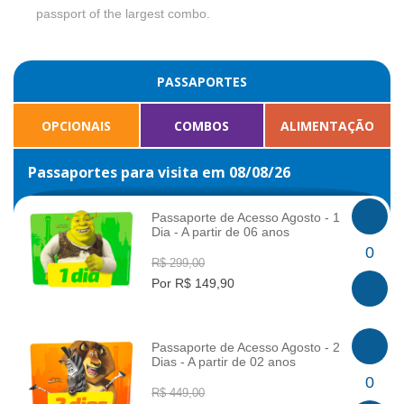
passport of the largest combo.
PASSAPORTES
OPCIONAIS
COMBOS
ALIMENTAÇÃO
Passaportes para visita em 08/08/26
Passaporte de Acesso Agosto - 1
Dia - A partir de 06 anos
INFO
0
R$ 299,00
Por R$ 149,90
Passaporte de Acesso Agosto - 2
Dias - A partir de 02 anos
INFO
0
R$ 449,00