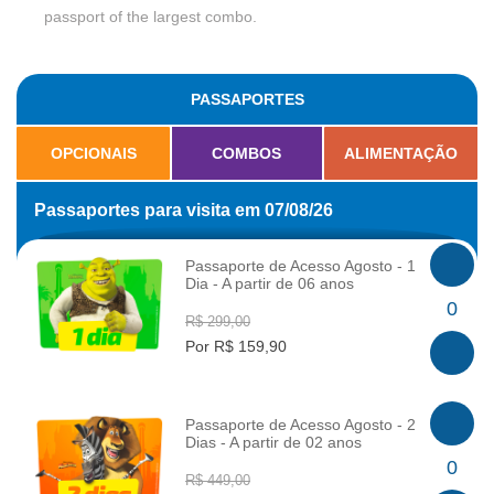
passport of the largest combo.
PASSAPORTES
OPCIONAIS
COMBOS
ALIMENTAÇÃO
Passaportes para visita em 07/08/26
Passaporte de Acesso Agosto - 1
Dia - A partir de 06 anos
INFO
0
R$ 299,00
Por R$ 159,90
Passaporte de Acesso Agosto - 2
Dias - A partir de 02 anos
INFO
0
R$ 449,00