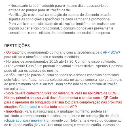
• Necessário também adquirir para o mesmo dia o passaporte de
entrada ao parque para utilização deste.
•A utilização e eventual cumulação de cupons de desconto estarão
sujeitas às condições específicas de cada campanha promocional.
Para verificar a possibilidade de utilização simultânea de mais de um
cupom ou benefício promocional, o consumidor deverá previamente
consultar os canais oficiais de atendimento comercial da empresa.
RESTRIÇÕES
•
Obrigatório
o agendamento do horário com antecedência pelo
APP BCW+
para utilizar a atração no dia e horário escolhido;
• Horários de agendamentos 10:15 até 17:30. Conforme disponibilidade;
• O Adventure Pass é um produto individual e intransferível. Apenas 1 pessoa
pode utilizar os acessos do mesmo;
• A não utilização parcial ou total de todos os acessos especiais permitidos
pelo Adventure Pass, na data selecionada no ato da compra não dará direito
ao ressarcimento parcial ou total, bem como não será permitida utilização
• Você deverá cadastrar o ticket do Adventure Pass no aplicativo de BCW+.
No seu primeiro acesso você deverá apresentar o celular com o QR Code
para o operador do brinquedo tirar sua foto para comprovação nas próximas
atrações.
Clique aqui
e saiba tudo sobre o APP.
• Importante:
Para sua segurança, a qualquer momento, poderá ser
solicitado o preenchimento e assinatura do termo de autorização de débito
(
clique aqui para imprimir
) juntamente com foto frente e verso do documento
do titular do cartão (RG ou CNH atualizados) e frente do cartão utilizado na