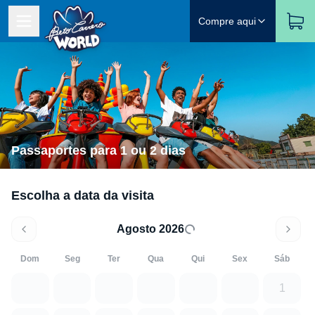
Compre aqui
Passaportes para 1 ou 2 dias
Escolha a data da visita
Agosto 2026
Dom
Seg
Ter
Qua
Qui
Sex
Sáb
1