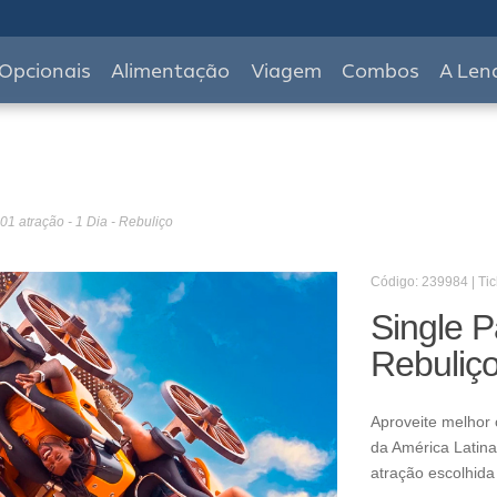
Opcionais
Alimentação
Viagem
Combos
A Len
01 atração - 1 Dia - Rebuliço
Código: 239984 | Tic
Single P
Rebuliç
Aproveite melhor 
da América Latina
atração escolhida