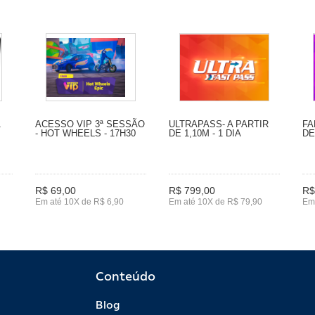
1
ACESSO VIP 3ª SESSÃO
ULTRAPASS- A PARTIR
FA
- HOT WHEELS - 17H30
DE 1,10M - 1 DIA
DE
R$ 69,00
R$ 799,00
R$
Em até 10X de R$ 6,90
Em até 10X de R$ 79,90
Em
Conteúdo
Blog