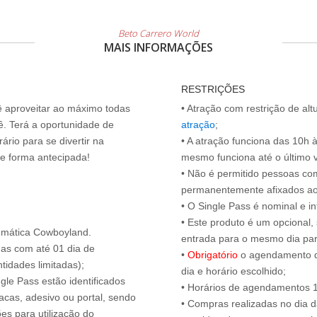
Beto Carrero World
MAIS INFORMAÇÕES
RESTRIÇÕES
cê aproveitar ao máximo todas
• Atração com restrição de al
ê. Terá a oportunidade de
atração
;
ário para se divertir na
• A atração funciona das 10h 
de forma antecipada!
mesmo funciona até o último vis
• Não é permitido pessoas c
permanentemente afixados ao
• O Single Pass é nominal e int
• Este produto é um opcional
emática Cowboyland.
entrada para o mesmo dia para
das com até 01 dia de
•
Obrigatório
o agendamento d
tidades limitadas);
dia e horário escolhido;
ngle Pass estão identificados
• Horários de agendamentos 1
acas, adesivo ou portal, sendo
• Compras realizadas no dia da
es para utilização do