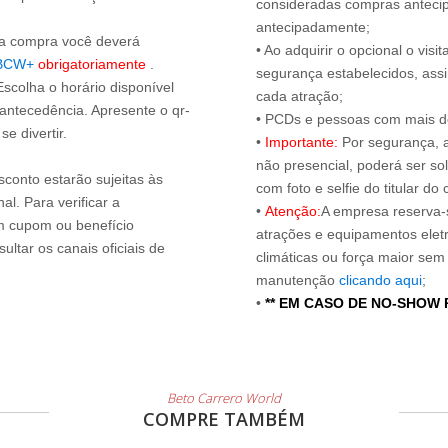
consideradas compras antecip
antecipadamente;
s a compra você deverá
• Ao adquirir o opcional o vi
BCW+
obrigatoriamente
.
segurança estabelecidos, ass
Escolha o horário disponível
cada atração;
 antecedência. Apresente o qr-
• PCDs e pessoas com mais de
e divertir.
•
Importante:
Por segurança, 
não presencial, poderá ser sol
sconto estarão sujeitas às
com foto e selfie do titular 
l. Para verificar a
•
Atenção:
A empresa reserva-s
um cupom ou benefício
atrações e equipamentos elet
ltar os canais oficiais de
climáticas ou força maior sem
manutenção
clicando aqui
;
•
** EM CASO DE NO-SHOW
Beto Carrero World
COMPRE TAMBÉM