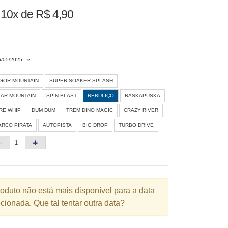
u
10x de R$ 4,90
6/05/2025
IGOR MOUNTAIN
SUPER SOAKER SPLASH
Agosto 2026
»
TAR MOUNTAIN
SPIN BLAST
REBULIÇO
RASKAPUSKA
D
S
T
Q
Q
S
S
IRE WHIP
DUM DUM
TREM DINO MAGIC
CRAZY RIVER
ARCO PIRATA
AUTOPISTA
BIG DROP
TURBO DRIVE
1
3
4
5
6
7
8
10
11
12
13
14
15
6
17
18
19
20
21
22
3
24
25
26
27
28
29
roduto não está mais disponível para a data
cionada. Que tal tentar outra data?
0
31