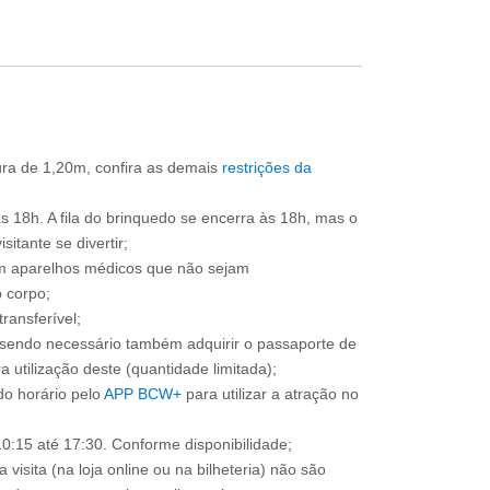
tura de 1,20m, confira as demais
restrições da
às 18h. A fila do brinquedo se encerra às 18h, mas o
itante se divertir;
om aparelhos médicos que não sejam
 corpo;
ransferível;
, sendo necessário também adquirir o passaporte de
 utilização deste (quantidade limitada);
o horário pelo
APP BCW+
para utilizar a atração no
0:15 até 17:30. Conforme disponibilidade;
 visita (na loja online ou na bilheteria) não são