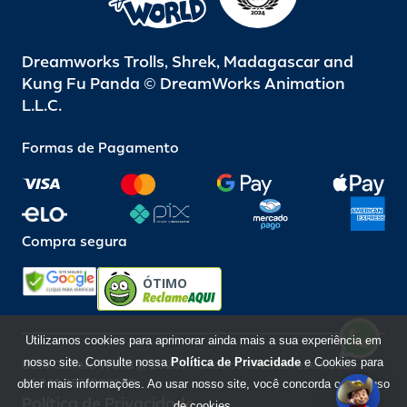
Dreamworks Trolls, Shrek, Madagascar and
Kung Fu Panda © DreamWorks Animation
L.L.C.
Formas de Pagamento
Compra segura
ÓTIMO
Utilizamos cookies para aprimorar ainda mais a sua experiência em
nosso site. Consulte nossa
Política de Privacidade
e Cookies para
Beto Carrero World @ 2026 / Todos os direitos reservados
85.248.987/0001-10
obter mais informações. Ao usar nosso site, você concorda com o uso
Política de Privacidade
de cookies.