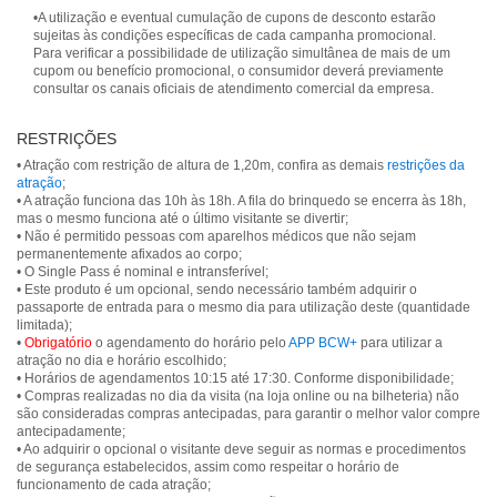
•A utilização e eventual cumulação de cupons de desconto estarão
sujeitas às condições específicas de cada campanha promocional.
Para verificar a possibilidade de utilização simultânea de mais de um
cupom ou benefício promocional, o consumidor deverá previamente
consultar os canais oficiais de atendimento comercial da empresa.
RESTRIÇÕES
• Atração com restrição de altura de 1,20m, confira as demais
restrições da
atração
;
• A atração funciona das 10h às 18h. A fila do brinquedo se encerra às 18h,
mas o mesmo funciona até o último visitante se divertir;
• Não é permitido pessoas com aparelhos médicos que não sejam
permanentemente afixados ao corpo;
• O Single Pass é nominal e intransferível;
• Este produto é um opcional, sendo necessário também adquirir o
passaporte de entrada para o mesmo dia para utilização deste (quantidade
limitada);
•
Obrigatório
o agendamento do horário pelo
APP BCW+
para utilizar a
atração no dia e horário escolhido;
• Horários de agendamentos 10:15 até 17:30. Conforme disponibilidade;
• Compras realizadas no dia da visita (na loja online ou na bilheteria) não
são consideradas compras antecipadas, para garantir o melhor valor compre
antecipadamente;
• Ao adquirir o opcional o visitante deve seguir as normas e procedimentos
de segurança estabelecidos, assim como respeitar o horário de
funcionamento de cada atração;