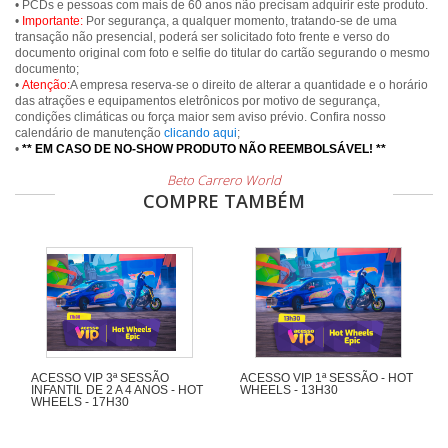
• PCDs e pessoas com mais de 60 anos não precisam adquirir este produto.
•
Importante:
Por segurança, a qualquer momento, tratando-se de uma
transação não presencial, poderá ser solicitado foto frente e verso do
documento original com foto e selfie do titular do cartão segurando o mesmo
documento;
•
Atenção:
A empresa reserva-se o direito de alterar a quantidade e o horário
das atrações e equipamentos eletrônicos por motivo de segurança,
condições climáticas ou força maior sem aviso prévio. Confira nosso
calendário de manutenção
clicando aqui
;
•
** EM CASO DE NO-SHOW PRODUTO NÃO REEMBOLSÁVEL! **
Beto Carrero World
COMPRE TAMBÉM
ACESSO VIP 3ª SESSÃO
ACESSO VIP 1ª SESSÃO - HOT
INFANTIL DE 2 A 4 ANOS - HOT
WHEELS - 13H30
WHEELS - 17H30