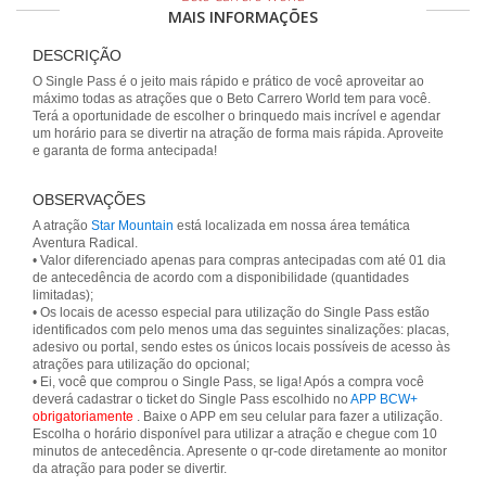
MAIS INFORMAÇÕES
DESCRIÇÃO
O Single Pass é o jeito mais rápido e prático de você aproveitar ao
máximo todas as atrações que o Beto Carrero World tem para você.
Terá a oportunidade de escolher o brinquedo mais incrível e agendar
um horário para se divertir na atração de forma mais rápida. Aproveite
e garanta de forma antecipada!
OBSERVAÇÕES
A atração
Star Mountain
está localizada em nossa área temática
Aventura Radical.
• Valor diferenciado apenas para compras antecipadas com até 01 dia
de antecedência de acordo com a disponibilidade (quantidades
limitadas);
• Os locais de acesso especial para utilização do Single Pass estão
identificados com pelo menos uma das seguintes sinalizações: placas,
adesivo ou portal, sendo estes os únicos locais possíveis de acesso às
atrações para utilização do opcional;
• Ei, você que comprou o Single Pass, se liga! Após a compra você
deverá cadastrar o ticket do Single Pass escolhido no
APP BCW+
obrigatoriamente
. Baixe o APP em seu celular para fazer a utilização.
Escolha o horário disponível para utilizar a atração e chegue com 10
minutos de antecedência. Apresente o qr-code diretamente ao monitor
da atração para poder se divertir.