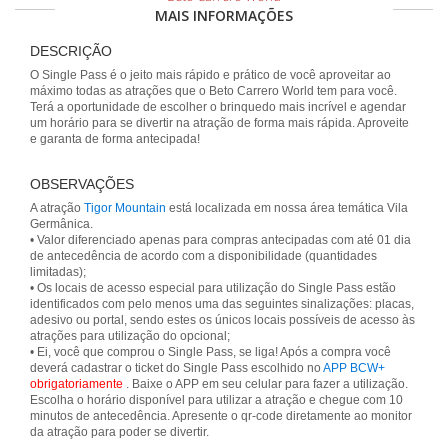
MAIS INFORMAÇÕES
DESCRIÇÃO
O Single Pass é o jeito mais rápido e prático de você aproveitar ao
máximo todas as atrações que o Beto Carrero World tem para você.
Terá a oportunidade de escolher o brinquedo mais incrível e agendar
um horário para se divertir na atração de forma mais rápida. Aproveite
e garanta de forma antecipada!
OBSERVAÇÕES
A atração
Tigor Mountain
está localizada em nossa área temática Vila
Germânica.
• Valor diferenciado apenas para compras antecipadas com até 01 dia
de antecedência de acordo com a disponibilidade (quantidades
limitadas);
• Os locais de acesso especial para utilização do Single Pass estão
identificados com pelo menos uma das seguintes sinalizações: placas,
adesivo ou portal, sendo estes os únicos locais possíveis de acesso às
atrações para utilização do opcional;
• Ei, você que comprou o Single Pass, se liga! Após a compra você
deverá cadastrar o ticket do Single Pass escolhido no
APP BCW+
obrigatoriamente
. Baixe o APP em seu celular para fazer a utilização.
Escolha o horário disponível para utilizar a atração e chegue com 10
minutos de antecedência. Apresente o qr-code diretamente ao monitor
da atração para poder se divertir.