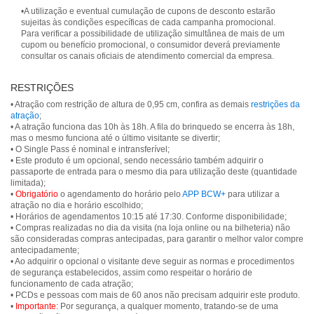
•A utilização e eventual cumulação de cupons de desconto estarão
sujeitas às condições específicas de cada campanha promocional.
Para verificar a possibilidade de utilização simultânea de mais de um
cupom ou benefício promocional, o consumidor deverá previamente
consultar os canais oficiais de atendimento comercial da empresa.
RESTRIÇÕES
• Atração com restrição de altura de 0,95 cm, confira as demais
restrições da
atração
;
• A atração funciona das 10h às 18h. A fila do brinquedo se encerra às 18h,
mas o mesmo funciona até o último visitante se divertir;
• O Single Pass é nominal e intransferível;
• Este produto é um opcional, sendo necessário também adquirir o
passaporte de entrada para o mesmo dia para utilização deste (quantidade
limitada);
•
Obrigatório
o agendamento do horário pelo
APP BCW+
para utilizar a
atração no dia e horário escolhido;
• Horários de agendamentos 10:15 até 17:30. Conforme disponibilidade;
• Compras realizadas no dia da visita (na loja online ou na bilheteria) não
são consideradas compras antecipadas, para garantir o melhor valor compre
antecipadamente;
• Ao adquirir o opcional o visitante deve seguir as normas e procedimentos
de segurança estabelecidos, assim como respeitar o horário de
funcionamento de cada atração;
• PCDs e pessoas com mais de 60 anos não precisam adquirir este produto.
•
Importante:
Por segurança, a qualquer momento, tratando-se de uma