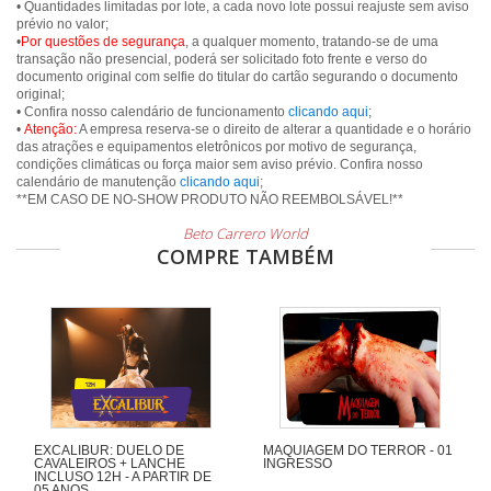
• Quantidades limitadas por lote, a cada novo lote possui reajuste sem aviso
prévio no valor;
•
Por questões de segurança
, a qualquer momento, tratando-se de uma
transação não presencial, poderá ser solicitado foto frente e verso do
documento original com selfie do titular do cartão segurando o documento
original;
• Confira nosso calendário de funcionamento
clicando aqui
;
•
Atenção:
A empresa reserva-se o direito de alterar a quantidade e o horário
das atrações e equipamentos eletrônicos por motivo de segurança,
condições climáticas ou força maior sem aviso prévio. Confira nosso
calendário de manutenção
clicando aqui
;
**EM CASO DE NO-SHOW PRODUTO NÃO REEMBOLSÁVEL!**
Beto Carrero World
COMPRE TAMBÉM
EXCALIBUR: DUELO DE
MAQUIAGEM DO TERROR - 01
CAVALEIROS + LANCHE
INGRESSO
INCLUSO 12H - A PARTIR DE
05 ANOS