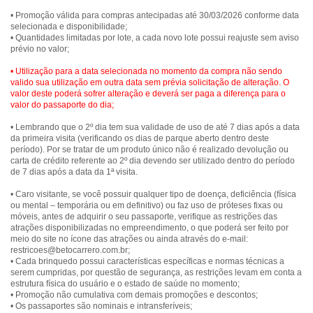
• Promoção válida para compras antecipadas até 30/03/2026 conforme data
selecionada e disponibilidade;
• Quantidades limitadas por lote, a cada novo lote possui reajuste sem aviso
prévio no valor;
• Utilização para a data selecionada no momento da compra não sendo
valido sua utilização em outra data sem prévia solicitação de alteração. O
valor deste poderá sofrer alteração e deverá ser paga a diferença para o
valor do passaporte do dia;
• Lembrando que o 2º dia tem sua validade de uso de até 7 dias após a data
da primeira visita (verificando os dias de parque aberto dentro deste
período). Por se tratar de um produto único não é realizado devolução ou
carta de crédito referente ao 2º dia devendo ser utilizado dentro do período
de 7 dias após a data da 1ª visita.
• Caro visitante, se você possuir qualquer tipo de doença, deficiência (física
ou mental – temporária ou em definitivo) ou faz uso de próteses fixas ou
móveis, antes de adquirir o seu passaporte, verifique as restrições das
atrações disponibilizadas no empreendimento, o que poderá ser feito por
meio do site no ícone das atrações ou ainda através do e-mail:
restricoes@betocarrero.com.br;
• Cada brinquedo possui características específicas e normas técnicas a
serem cumpridas, por questão de segurança, as restrições levam em conta a
estrutura física do usuário e o estado de saúde no momento;
• Promoção não cumulativa com demais promoções e descontos;
• Os passaportes são nominais e intransferíveis;