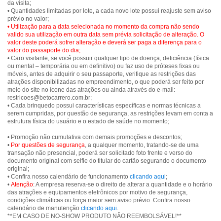
da visita;
• Quantidades limitadas por lote, a cada novo lote possui reajuste sem aviso
• Utilização para a data selecionada no momento da compra não sendo
valido sua utilização em outra data sem prévia solicitação de alteração. O
valor deste poderá sofrer alteração e deverá ser paga a diferença para o
valor do passaporte do dia;
• Caro visitante, se você possuir qualquer tipo de doença, deficiência (física
ou mental – temporária ou em definitivo) ou faz uso de próteses fixas ou
móveis, antes de adquirir o seu passaporte, verifique as restrições das
atrações disponibilizadas no empreendimento, o que poderá ser feito por
meio do site no ícone das atrações ou ainda através do e-mail:
restricoes@betocarrero.com.br;
• Cada brinquedo possui características específicas e normas técnicas a
serem cumpridas, por questão de segurança, as restrições levam em conta a
estrutura física do usuário e o estado de saúde no momento;
• Promoção não cumulativa com demais promoções e descontos;
•
Por questões de segurança
, a qualquer momento, tratando-se de uma
transação não presencial, poderá ser solicitado foto frente e verso do
documento original com selfie do titular do cartão segurando o documento
original;
• Confira nosso calendário de funcionamento
clicando aqui
;
•
Atenção
: A empresa reserva-se o direito de alterar a quantidade e o horário
das atrações e equipamentos eletrônicos por motivo de segurança,
condições climáticas ou força maior sem aviso prévio. Confira nosso
calendário de manutenção
clicando aqui
.