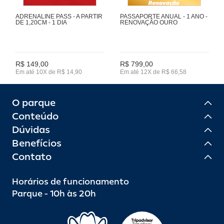
ADRENALINE PASS - A PARTIR
PASSAPORTE ANUAL - 1 ANO -
DE 1,20CM - 1 DIA
RENOVAÇÃO OURO
R$ 149,00
R$ 799,00
Em até 10X de R$ 14,90
Em até 12X de R$ 66,58
O parque
Conteúdo
Dúvidas
Benefícios
Contato
Horários de funcionamento
Parque - 10h às 20h