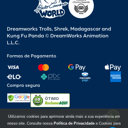
Dreamworks Trolls, Shrek, Madagascar and
Kung Fu Panda © DreamWorks Animation
L.L.C.
Formas de Pagamento
Compra segura
ÓTIMO
Utilizamos cookies para aprimorar ainda mais a sua experiência em
nosso site. Consulte nossa
Política de Privacidade
e Cookies para
Beto Carrero World @ 2026 / Todos os direitos reservados