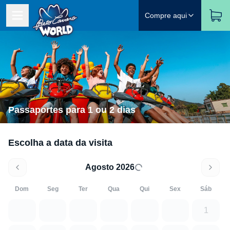
Compre aqui
Passaportes para 1 ou 2 dias
Escolha a data da visita
Agosto 2026
Dom
Seg
Ter
Qua
Qui
Sex
Sáb
1