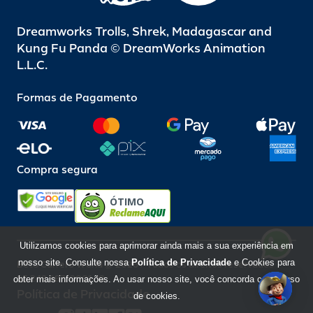
Dreamworks Trolls, Shrek, Madagascar and
Kung Fu Panda © DreamWorks Animation
L.L.C.
Formas de Pagamento
Compra segura
ÓTIMO
Utilizamos cookies para aprimorar ainda mais a sua experiência em
nosso site. Consulte nossa
Política de Privacidade
e Cookies para
Beto Carrero World @ 2026 / Todos os direitos reservados
85.248.987/0001-10
obter mais informações. Ao usar nosso site, você concorda com o uso
Política de Privacidade
de cookies.