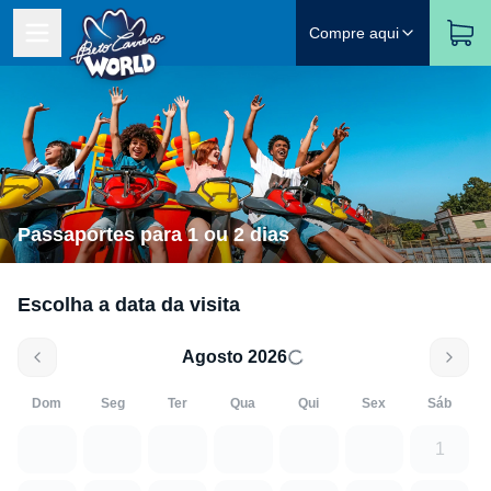
Compre aqui
Passaportes para 1 ou 2 dias
Escolha a data da visita
Agosto 2026
Dom
Seg
Ter
Qua
Qui
Sex
Sáb
1