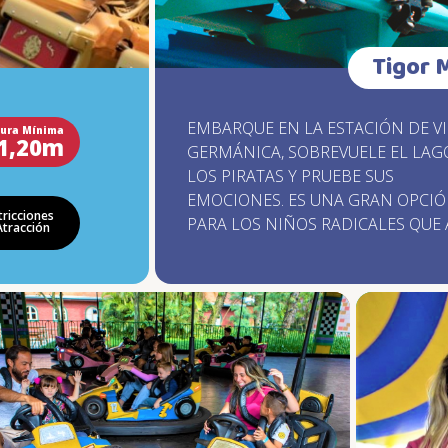
Tigor 
EMBARQUE EN LA ESTACIÓN DE VI
tura Mínima
1,20m
GERMÁNICA, SOBREVUELE EL LAG
LOS PIRATAS Y PRUEBE SUS
EMOCIONES. ES UNA GRAN OPCI
tricciones
PARA LOS NIÑOS RADICALES QUE
Atracción
NO PUEDEN ASISTIR A LAS OTRAS
ATRACCIONES. RECORRA MÁS DE
MEDIO KILÓMETRO DE SUBIDAS,
BAJADAS Y CURVAS LLENAS DE
ADRENALINA, A 15 METROS DE
ALTURA, CAMINANDO A CASI 50 KM
H.