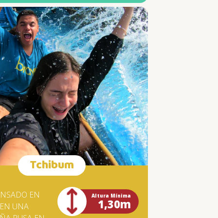
O,
RME
 LA
E
AS.
Tchibum
 LA
NTO.
ENSADO EN
Altura Mínima
1,30m
EN UNA