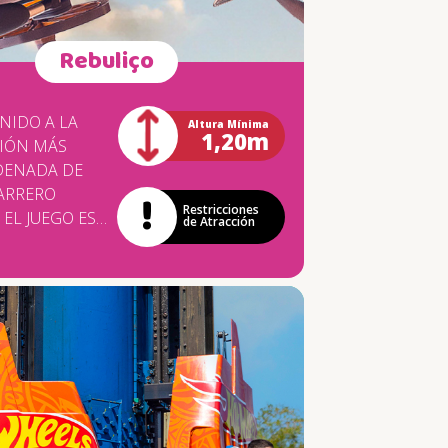
Rebuliço
ENIDO A LA
Altura Mínima
1,20m
IÓN MÁS
DENADA DE
ARRERO
Restricciones
ES
de Atracción
DE LA
RA DE LA
A FASE DEL
EMÁTICA
LAND Y ES
ADO POR LA
A ITALIANA
LA,
ALMENTE