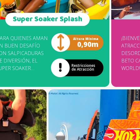
Super Soaker Splash
PARA QUIENES AMAN
¡BIENV
Altura Mínima
0,90m
N BUEN DESAFÍO
ATRACC
ON SALPICADURAS
DESOR
E DIVERSIÓN, EL
BETO C
Restricciones
UPER SOAKER
WORLD! EL JUEGO 
de Atracción
PLASH ES LA
PARTE 
LECCIÓN PERFECTA!
APERTU
REPÁRATE PARA
PRIMER
OJARTE, PERO
ÁREA T
UIDADO, PORQUE
COWBOY
QUÍ EL JUEGO ES EN
FABRIC
ERIO. DEMUESTRA TU
EMPRES
UNTERÍA MIENTRAS
ZAMPER
IRAS SIN PARAR EN
MUNDI