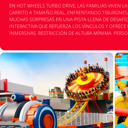
EN HOT WHEELS TURBO DRIVE, LAS FAMILIAS VIVEN 
CARRITO A TAMAÑO REAL, ENFRENTANDO TIBURONES,
MUCHAS SORPRESAS EN UNA PISTA LLENA DE DESAFÍ
INTERACTIVA QUE REFUERZA LOS VÍNCULOS Y OFRECE 
INMERSIVAS. RESTRICCIÓN DE ALTURA MÍNIMA: PERSONAS ENTRE 95 CM Y 1,30 M DE
ALTURA SOLO PUEDEN PARTICIPAR ACOMPAÑADAS PO
PARA CONDUCIR, ÚNICAMENTE PERSONAS CON MÁS DE
RESTRICCIÓN DE EDAD MÍNIMA: NO HAY RESTRICCION
MÍNIMA PERMITIDA. RESTRICCIONES: - PERSONAS CON MIEMBROS ENYESADOS,
CIRUGÍAS O FRACTURAS RECIENTES Y PROBLEMAS DE
EPILEPSIA, CLAUSTROFOBIA, LABERINTITIS, PROBLEM
COMPLICACIONES MÉDICAS. - PERSONAS EN ESTADO 
CONDICIONES FÍSICAS O PSICOLÓGICAS. - PERSONAS
CORRECTAMENTE ACOMODADAS EN EL ASIENTO DEL C
CIERRE ADECUADO DEL CINTURÓN DE SEGURIDAD (CINTURA). LA FI
ATRACCIÓN SE CIERRA A LAS 19:00, PERO EL JUEGO 
QUE EL ÚLTIMO VISITANTE DISFRUTE DE LA EXPERIENC