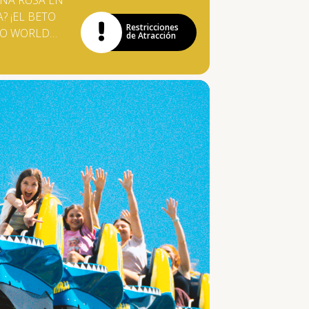
ÑA RUSA EN
? ¡EL BETO
Restricciones
RO WORLD
de Atracción
DE ALEMANIA
UPERESTRELLA!
TCHIBUM LOS
OS SON
UIDOS POR
TOS Y LOS
NTES PASEAN A
ROS DE
 HASTA CAER A
 H EN UN
 DE AGUA.