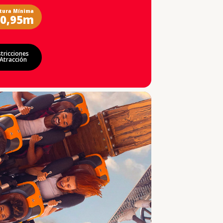
tura Mínima
0,95m
tricciones
Atracción