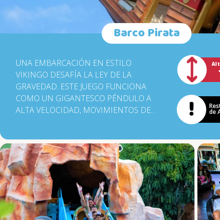
Barco Pirata
UNA EMBARCACIÓN EN ESTILO
Al
VIKINGO DESAFÍA LA LEY DE LA
GRAVEDAD. ESTE JUEGO FUNCIONA
COMO UN GIGANTESCO PÉNDULO A
Res
ALTA VELOCIDAD, MOVIMIENTOS DE
de 
UN LADO A OTRO, SIMULAN UNA
TEMPESTAD EN ALTA MAR.
CONSTRUIDO POR UNA EMPRESA
ALEMANA, EL BARCO ALCANZA HASTA
12M DE ALTURA, EMOCIÓN Y ALEGRÍA
GARANTIZADA PARA LOS 60
PASAJEROS.