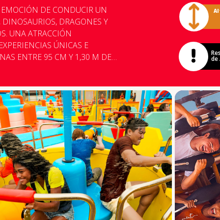
LA EMOCIÓN DE CONDUCIR UN
Al
 DINOSAURIOS, DRAGONES Y
OS. UNA ATRACCIÓN
EXPERIENCIAS ÚNICAS E
Res
de 
R UN ADULTO RESPONSABLE.
 1,30 M DE ALTURA.
ES DE EDAD, SOLO LA ALTURA
 COLUMNA. - PERSONAS CON
AS CARDÍACOS U OTRAS
DE EMBRIAGUEZ O EN MALAS
 QUE NO PUEDAN ESTAR
ARRITO, IMPIDIENDO EL
LA DE LA
CONTINÚA FUNCIONANDO HASTA
IA.