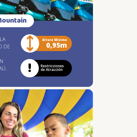
Mountain
LA
Altura Mínima
0,95m
O DE
ÓN
Restricciones
 AÚN
de Atracción
 /