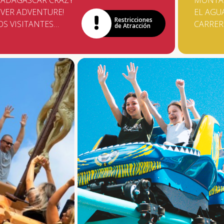
ADAGASCAR CRAZY
MONTA
IVER ADVENTURE!
EL AGUA
Restricciones
OS VISITANTES
CARRE
de Atracción
STARÁN AL LADO DE
TRAJO 
LEX Y SU GRUPO,
ESTA S
IENTRAS INTENTAN
EN EL 
SCAPAR DE UNA
CARRIT
VALANCHA. LAS
SUSTIT
ORREDERAS
BARQUI
ARANTIZARÁN
VISITA
UCHA DIVERSIÓN Y
15 MET
ISAS, MIENTRAS LOS
ALTURA
OTES GIRAN FUERA
80 KM /
E CONTROL.
TANQUE