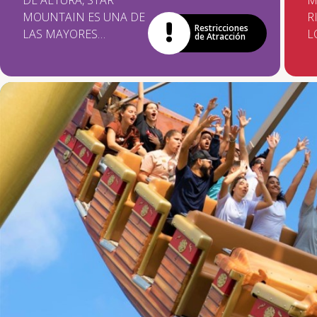
DE ALTURA, STAR
M
MOUNTAIN ES UNA DE
R
Restricciones
LAS MAYORES
L
de Atracción
MONTAÑAS RUSAS DE
E
AMÉRICA LATINA. EN
A
EL RECORRIDO, USTED
M
ENFRENTA DOS BUCLE
E
DE MUCHA
A
ADRENALINA Y
C
EMOCIÓN!
G
M
R
B
D