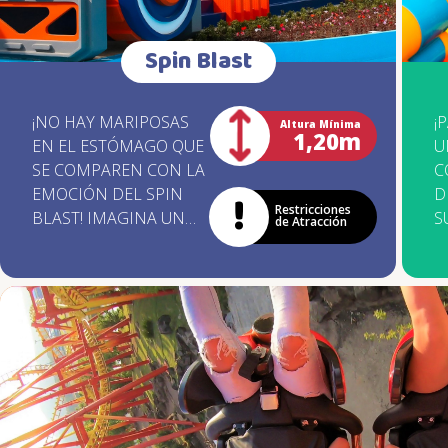
Spin Blast
¡NO HAY MARIPOSAS
¡
Altura Mínima
1,20m
EN EL ESTÓMAGO QUE
U
SE COMPAREN CON LA
C
EMOCIÓN DEL SPIN
D
Restricciones
BLAST! IMAGINA UN
S
de Atracción
ENORME DISCO PARA
S
40 PERSONAS
E
GIRANDO
P
FRENÉTICAMENTE
M
SOBRE UN RIEL CON
C
FORMA DE OLA.
A
¿ESTÁS LISTO PARA
S
EMBARCARTE EN UNA
P
AVENTURA LLENA DE
G