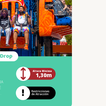
DA POR
OLLAR VARIAS
IONES PARA
S VALIENTES.
OVEDAD COMO
EALMENTE
Á EL MAYOR
O. ENTONCES,
FRENTARÁS?
 Drop
SPONDIENTE
RE DEL FINAL
S
OLA.
Altura Mínima
1,30m
RA
E
Restricciones
de Atracción
AD
A