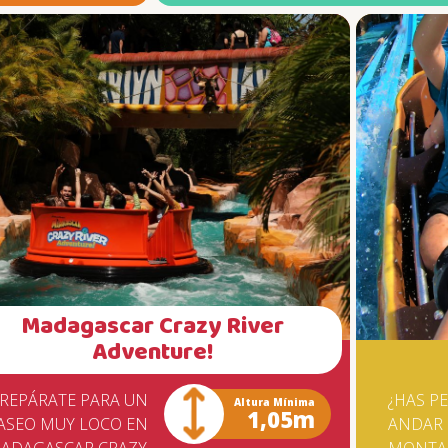
ASTA QUE EL ÚLTIMO
ATRACCIÓN PUEDEN, SIN EMBARG
ISITANTE SE HAYA
QUEDARSE TRANQUILOS: LA
IVERTIDO.
SEGURIDAD DEL JUEGO ESTÁ
GARANTIZADA POR LA TUV
(ORGANIZACIÓN DE VIGILANCIA
TÉCNICA), DE ALEMANIA, CONFO
CERTIFICADO EXPEDIDO A BETO
CARRERO WORLD. EL MONTAJE DE
BIG DROP EXIGIÓ EL
DESPLAZAMIENTO ESPECIAL PARA
SANTA CATARINA DE UNA GRÚA D
PORTO ALEGRE, QUE PESA
APROXIMADAMENTE 200 TONELAD
Madagascar Crazy River
PARA LOS VALIENTES AMANTES DE
Adventure!
ADRENALINA ES UN DESAFÍO Y TA
PREPÁRATE PARA UN
¿HAS P
Altura Mínima
1,05m
ASEO MUY LOCO EN
ANDAR 