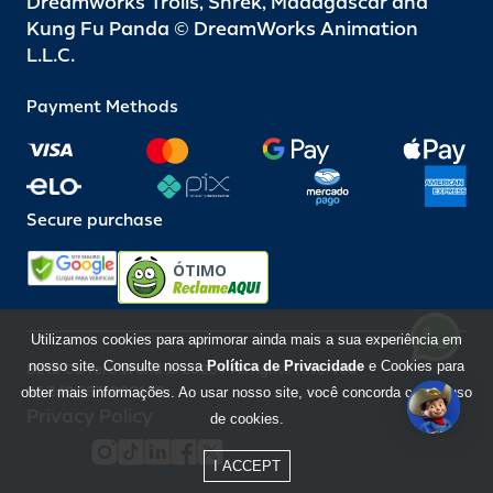
Dreamworks Trolls, Shrek, Madagascar and
Kung Fu Panda © DreamWorks Animation
L.L.C.
Payment Methods
Secure purchase
ÓTIMO
Utilizamos cookies para aprimorar ainda mais a sua experiência em
nosso site. Consulte nossa
Política de Privacidade
e Cookies para
Beto Carrero World @ 2026 / All rights reserved
85.248.987/0001-10
obter mais informações. Ao usar nosso site, você concorda com o uso
Privacy Policy
de cookies.
I ACCEPT