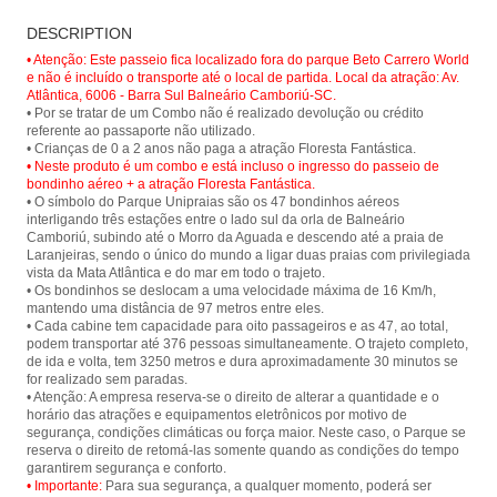
Cable car ride at Parque Unipraias in
Floresta Fantástica - Parque
Balneário Camboriú and have a
DESCRIPTION
Unipraias
panoramic view of the city and its
beautiful beaches.
• Atenção: Este passeio fica localizado fora do parque Beto Carrero World
e não é incluído o transporte até o local de partida. Local da atração: Av.
Atlântica, 6006 - Barra Sul Balneário Camboriú-SC.
• Por se tratar de um Combo não é realizado devolução ou crédito
referente ao passaporte não utilizado.
• Neste produto é um combo e está incluso o ingresso do passeio de
bondinho aéreo + a atração Floresta Fantástica.
• O símbolo do Parque Unipraias são os 47 bondinhos aéreos
interligando três estações entre o lado sul da orla de Balneário
Camboriú, subindo até o Morro da Aguada e descendo até a praia de
Laranjeiras, sendo o único do mundo a ligar duas praias com privilegiada
vista da Mata Atlântica e do mar em todo o trajeto.
• Os bondinhos se deslocam a uma velocidade máxima de 16 Km/h,
mantendo uma distância de 97 metros entre eles.
• Cada cabine tem capacidade para oito passageiros e as 47, ao total,
podem transportar até 376 pessoas simultaneamente. O trajeto completo,
de ida e volta, tem 3250 metros e dura aproximadamente 30 minutos se
for realizado sem paradas.
• Atenção: A empresa reserva-se o direito de alterar a quantidade e o
horário das atrações e equipamentos eletrônicos por motivo de
segurança, condições climáticas ou força maior. Neste caso, o Parque se
reserva o direito de retomá-las somente quando as condições do tempo
• Importante:
Para sua segurança, a qualquer momento, poderá ser