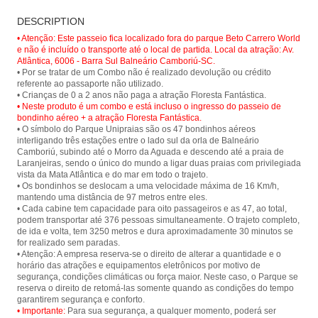
Cable car ride at Parque Unipraias in
Floresta Fantástica - Parque
Balneário Camboriú and have a
DESCRIPTION
Unipraias
panoramic view of the city and its
beautiful beaches.
• Atenção: Este passeio fica localizado fora do parque Beto Carrero World
e não é incluído o transporte até o local de partida. Local da atração: Av.
Atlântica, 6006 - Barra Sul Balneário Camboriú-SC.
• Por se tratar de um Combo não é realizado devolução ou crédito
referente ao passaporte não utilizado.
• Neste produto é um combo e está incluso o ingresso do passeio de
bondinho aéreo + a atração Floresta Fantástica.
• O símbolo do Parque Unipraias são os 47 bondinhos aéreos
interligando três estações entre o lado sul da orla de Balneário
Camboriú, subindo até o Morro da Aguada e descendo até a praia de
Laranjeiras, sendo o único do mundo a ligar duas praias com privilegiada
vista da Mata Atlântica e do mar em todo o trajeto.
• Os bondinhos se deslocam a uma velocidade máxima de 16 Km/h,
mantendo uma distância de 97 metros entre eles.
• Cada cabine tem capacidade para oito passageiros e as 47, ao total,
podem transportar até 376 pessoas simultaneamente. O trajeto completo,
de ida e volta, tem 3250 metros e dura aproximadamente 30 minutos se
for realizado sem paradas.
• Atenção: A empresa reserva-se o direito de alterar a quantidade e o
horário das atrações e equipamentos eletrônicos por motivo de
segurança, condições climáticas ou força maior. Neste caso, o Parque se
reserva o direito de retomá-las somente quando as condições do tempo
• Importante:
Para sua segurança, a qualquer momento, poderá ser