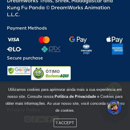
Dreamworks Trolls, Shrek, Madagascar and
Kung Fu Panda © DreamWorks Animation
L.L.C.
Payment Methods
Secure purchase
ÓTIMO
Utilizamos cookies para aprimorar ainda mais a sua experiência em
nosso site. Consulte nossa
Política de Privacidade
e Cookies para
Beto Carrero World @ 2026 / All rights reserved
85.248.987/0001-10
obter mais informações. Ao usar nosso site, você concorda com o uso
Privacy Policy
de cookies.
I ACCEPT