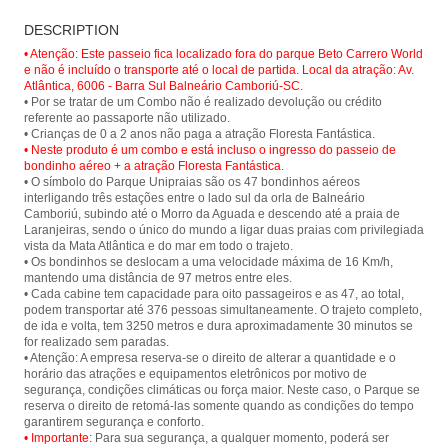
Cable car ride at Parque Unipraias in
Floresta Fantástica - Parque
Balneário Camboriú and have a
DESCRIPTION
Unipraias
panoramic view of the city and its
beautiful beaches.
• Atenção: Este passeio fica localizado fora do parque Beto Carrero World
e não é incluído o transporte até o local de partida. Local da atração: Av.
Atlântica, 6006 - Barra Sul Balneário Camboriú-SC.
• Por se tratar de um Combo não é realizado devolução ou crédito
referente ao passaporte não utilizado.
• Neste produto é um combo e está incluso o ingresso do passeio de
bondinho aéreo + a atração Floresta Fantástica.
• O símbolo do Parque Unipraias são os 47 bondinhos aéreos
interligando três estações entre o lado sul da orla de Balneário
Camboriú, subindo até o Morro da Aguada e descendo até a praia de
Laranjeiras, sendo o único do mundo a ligar duas praias com privilegiada
vista da Mata Atlântica e do mar em todo o trajeto.
• Os bondinhos se deslocam a uma velocidade máxima de 16 Km/h,
mantendo uma distância de 97 metros entre eles.
• Cada cabine tem capacidade para oito passageiros e as 47, ao total,
podem transportar até 376 pessoas simultaneamente. O trajeto completo,
de ida e volta, tem 3250 metros e dura aproximadamente 30 minutos se
for realizado sem paradas.
• Atenção: A empresa reserva-se o direito de alterar a quantidade e o
horário das atrações e equipamentos eletrônicos por motivo de
segurança, condições climáticas ou força maior. Neste caso, o Parque se
reserva o direito de retomá-las somente quando as condições do tempo
• Importante:
Para sua segurança, a qualquer momento, poderá ser