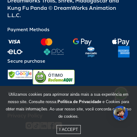
Dreamworks Trolls, Shrek, Madagascar and
Kung Fu Panda © DreamWorks Animation
L.L.C.
Payment Methods
Secure purchase
ÓTIMO
Utilizamos cookies para aprimorar ainda mais a sua experiência em
nosso site. Consulte nossa
Política de Privacidade
e Cookies para
Beto Carrero World @ 2026 / All rights reserved
85.248.987/0001-10
obter mais informações. Ao usar nosso site, você concorda com o uso
Privacy Policy
de cookies.
I ACCEPT