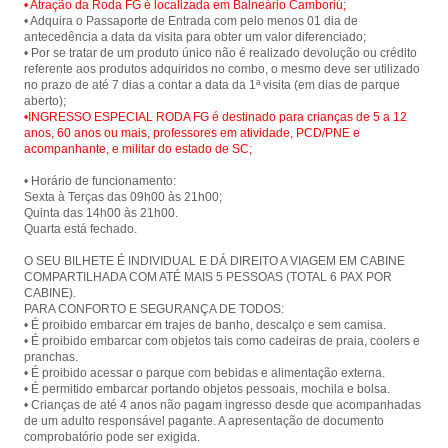
• Atração da Roda FG é localizada em Balneário Camboriú;
• Adquira o Passaporte de Entrada com pelo menos 01 dia de
antecedência a data da visita para obter um valor diferenciado;
• Por se tratar de um produto único não é realizado devolução ou crédito
referente aos produtos adquiridos no combo, o mesmo deve ser utilizado
no prazo de até 7 dias a contar a data da 1ª visita (em dias de parque
•INGRESSO ESPECIAL RODA FG é destinado para crianças de 5 a 12
anos, 60 anos ou mais, professores em atividade, PCD/PNE e
acompanhante, e militar do estado de SC;
• Horário de funcionamento:
Sexta à Terças das 09h00 às 21h00;
Quinta das 14h00 às 21h00.
Quarta está fechado.
O SEU BILHETE É INDIVIDUAL E DÁ DIREITO A VIAGEM EM CABINE
COMPARTILHADA COM ATÉ MAIS 5 PESSOAS (TOTAL 6 PAX POR
CABINE).
PARA CONFORTO E SEGURANÇA DE TODOS:
• É proibido embarcar em trajes de banho, descalço e sem camisa.
• É proibido embarcar com objetos tais como cadeiras de praia, coolers e
pranchas.
• É proibido acessar o parque com bebidas e alimentação externa.
• É permitido embarcar portando objetos pessoais, mochila e bolsa.
• Crianças de até 4 anos não pagam ingresso desde que acompanhadas
de um adulto responsável pagante. A apresentação de documento
comprobatório pode ser exigida.