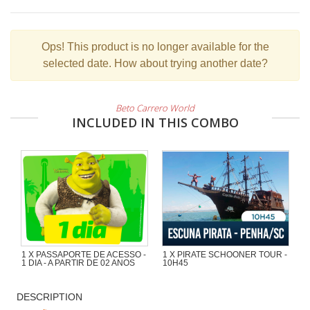
Ops!
This product is no longer available for the
selected date. How about trying another date?
Beto Carrero World
INCLUDED IN THIS COMBO
1 X PASSAPORTE DE ACESSO -
1 X PIRATE SCHOONER TOUR -
1 DIA - A PARTIR DE 02 ANOS
10H45
Wonderful excursion of 1h30 with a
lot of adventure in the Pirate
DESCRIPTION
Schooner of Captain Cat by the
beaches and islands at the region