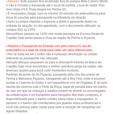
• Atenção:
Este passeio fica localizado fora do parque Beto Carrero World
from Penha and Piçarras.
e não é incluído o transporte até o local de partida. Local de saída: Rua
Arno Volpi nº14, Praia Alegre em Penha-SC;
• É necessário chegar com no mínimo 30 minutos de antecedência para
troca do voucher pelo passaporte na bilheteria da atração.
• Após a compra imprima o ingresso e-ticket e apresente direto na
entrada da atração, no dia agendado, com o documento utilizado na
compra (RG ou CPF).
Maravilhoso passeio de 1h30 com muita aventura na Escuna Pirata do
• Adquira o Passaporte de Entrada com pelo menos 01 dia de
antecedência a data da visita para obter um valor diferenciado;
• Por se tratar de um Combo não é realizado devolução ou crédito
referente ao passaporte não utilizado;
Atenção Marujos preparem-se para a diversão!!! A bordo do Barco do
Capitão Gato você encontrará a melhor aventura pirata da região, são
diversas opções para você curtir momentos incríveis;
Partindo da ponte do rio Piçarras, passando pela orla das praias de
Penha e Balneário Piçarras, navegando até a Ilha Feia, onde é possível
avistar a Caverna do Diabo e um maravilhoso voo de Fragatas. E do lado
oposto da caverna está o Porto da Roça, lugar de parada para um banho
de mar, em que as crianças e adultos podem se divertir no
escorregador
da embarcação e um trampolim para mergulho
dos mais corajosos, é
disponibilizado para o banho coletes salva-vidas e espaguetes. O
passeio e o banho são monitorados por guarda-vidas profissionais e
você não precisa saber nadar para viver a emoção de mergulhar em
águas límpidas;