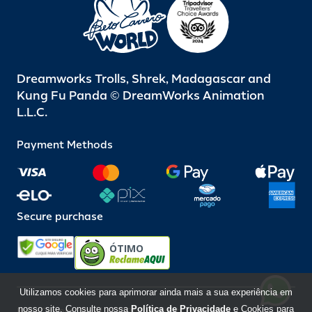
Dreamworks Trolls, Shrek, Madagascar and
Kung Fu Panda © DreamWorks Animation
L.L.C.
Payment Methods
Secure purchase
ÓTIMO
Utilizamos cookies para aprimorar ainda mais a sua experiência em
nosso site. Consulte nossa
Política de Privacidade
e Cookies para
Beto Carrero World @ 2026 / All rights reserved