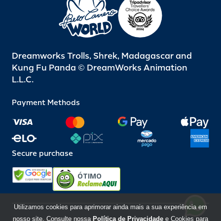
Dreamworks Trolls, Shrek, Madagascar and
Kung Fu Panda © DreamWorks Animation
L.L.C.
Payment Methods
Secure purchase
ÓTIMO
Utilizamos cookies para aprimorar ainda mais a sua experiência em
nosso site. Consulte nossa
Política de Privacidade
e Cookies para
Beto Carrero World @ 2026 / All rights reserved