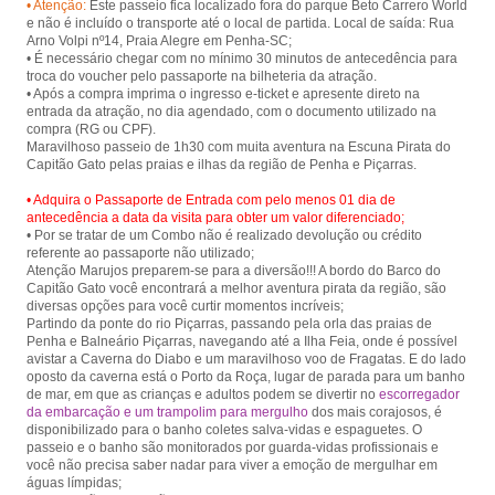
• Atenção:
Este passeio fica localizado fora do parque Beto Carrero World
from Penha and Piçarras.
e não é incluído o transporte até o local de partida. Local de saída: Rua
Arno Volpi nº14, Praia Alegre em Penha-SC;
• É necessário chegar com no mínimo 30 minutos de antecedência para
troca do voucher pelo passaporte na bilheteria da atração.
• Após a compra imprima o ingresso e-ticket e apresente direto na
entrada da atração, no dia agendado, com o documento utilizado na
compra (RG ou CPF).
Maravilhoso passeio de 1h30 com muita aventura na Escuna Pirata do
• Adquira o Passaporte de Entrada com pelo menos 01 dia de
antecedência a data da visita para obter um valor diferenciado;
• Por se tratar de um Combo não é realizado devolução ou crédito
referente ao passaporte não utilizado;
Atenção Marujos preparem-se para a diversão!!! A bordo do Barco do
Capitão Gato você encontrará a melhor aventura pirata da região, são
diversas opções para você curtir momentos incríveis;
Partindo da ponte do rio Piçarras, passando pela orla das praias de
Penha e Balneário Piçarras, navegando até a Ilha Feia, onde é possível
avistar a Caverna do Diabo e um maravilhoso voo de Fragatas. E do lado
oposto da caverna está o Porto da Roça, lugar de parada para um banho
de mar, em que as crianças e adultos podem se divertir no
escorregador
da embarcação e um trampolim para mergulho
dos mais corajosos, é
disponibilizado para o banho coletes salva-vidas e espaguetes. O
passeio e o banho são monitorados por guarda-vidas profissionais e
você não precisa saber nadar para viver a emoção de mergulhar em
águas límpidas;