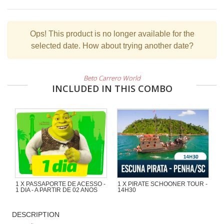
Ops!
This product is no longer available for the
selected date. How about trying another date?
Beto Carrero World
INCLUDED IN THIS COMBO
1 X PASSAPORTE DE ACESSO -
1 X PIRATE SCHOONER TOUR -
1 DIA - A PARTIR DE 02 ANOS
14H30
Wonderful excursion of 1h30 with a
lot of adventure in the Pirate
DESCRIPTION
Schooner of Captain Cat by the
beaches and islands at the region