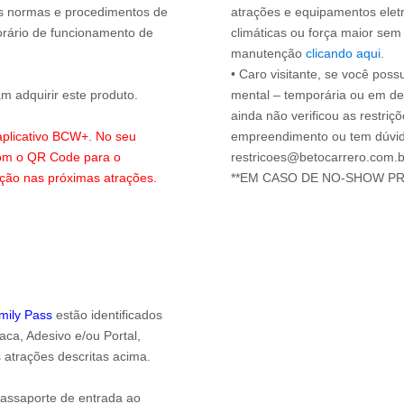
 as normas e procedimentos de
atrações e equipamentos elet
orário de funcionamento de
climáticas ou força maior sem
manutenção
clicando aqui
.
• Caro visitante, se você possu
 adquirir este produto.
mental – temporária ou em defi
ainda não verificou as restriç
 aplicativo BCW+. No seu
empreendimento ou tem dúvida
com o QR Code para o
restricoes@betocarrero.com.b
ação nas próximas atrações.
**EM CASO DE NO-SHOW P
amily Pass
estão identificados
ca, Adesivo e/ou Portal,
 atrações descritas acima.
passaporte de entrada ao