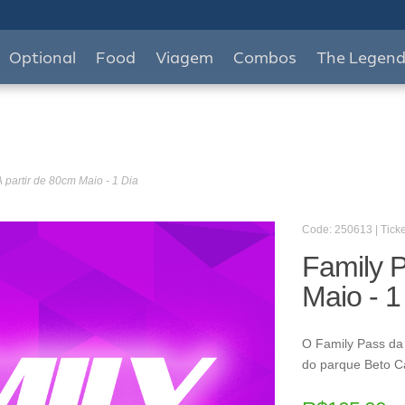
Optional
Food
Viagem
Combos
The Legen
A partir de 80cm Maio - 1 Dia
Code: 250613 | Ticke
Family P
Maio - 1
O Family Pass da 
do parque Beto C