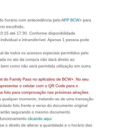
o horário com antecedência pelo
APP BCW+
para
ário escolhido;
0:15 até 17:30. Conforme disponibilidade.
individual e intransferível. Apenas 1 pessoa pode
total de todos os acessos especiais permitidos pelo
ada no ato da compra não dará direito ao
l, bem como não será permitida utilização em outra
ket do Family Pass no aplicativo de BCW+. No seu
apresentar o celular com o QR Code para o
sua foto para comprovação nas próximas atrações.
a qualquer momento, tratando-se de uma transação
icitado foto frente e verso do documento original
do cartão segurando o mesmo documento.
e funcionamento
clicando aqui
.
e o direito de alterar a quantidade e o horário das