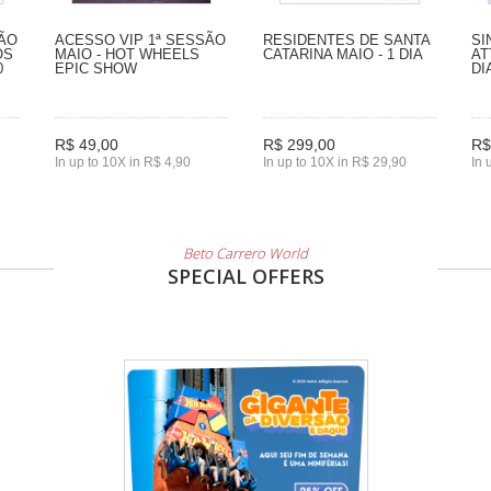
SÃO
ACESSO VIP 1ª SESSÃO
RESIDENTES DE SANTA
SI
OS
MAIO - HOT WHEELS
CATARINA MAIO - 1 DIA
AT
0
EPIC SHOW
DI
R$ 49,00
R$ 299,00
R$
In up to 10X in R$ 4,90
In up to 10X in R$ 29,90
In 
Beto Carrero World
SPECIAL OFFERS