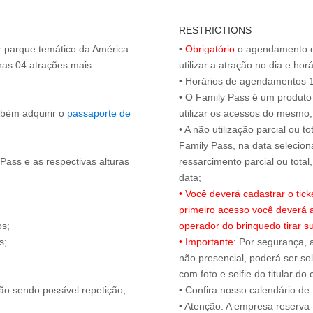
RESTRICTIONS
or parque temático da América
•
Obrigatório
o agendamento d
nas 04 atrações mais
utilizar a atração no dia e hor
• Horários de agendamentos 1
• O Family Pass é um produto 
mbém adquirir o
passaporte de
utilizar os acessos do mesmo;
• A não utilização parcial ou 
Family Pass, na data selecion
Pass e as respectivas alturas
ressarcimento parcial ou tota
• Você deverá cadastrar o tic
primeiro acesso você deverá 
os;
operador do brinquedo tirar 
s;
• Importante:
Por segurança, 
.
não presencial, poderá ser sol
com foto e selfie do titular 
ão sendo possível repetição;
• Confira nosso calendário d
• Atenção: A empresa reserva-s