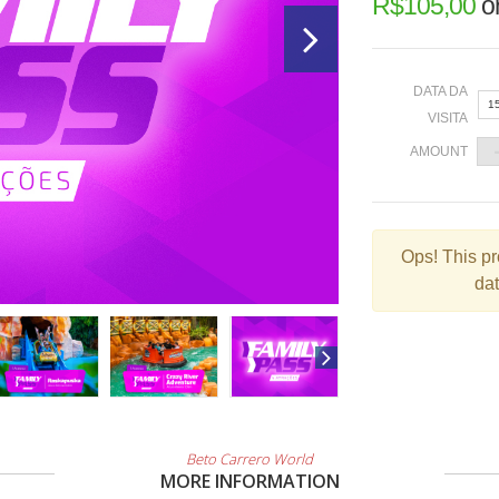
R$
105,00
o
DATA DA
1
VISITA
AMOUNT
«
Ops!
This pr
dat
2
9
1
2
3
Beto Carrero World
MORE INFORMATION