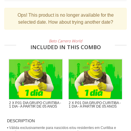
Ops!
This product is no longer available for the
selected date. How about trying another date?
Beto Carrero World
INCLUDED IN THIS COMBO
2 X P.01 DIA GRUPO CURITIBA -
2 X P.01 DIA GRUPO CURITIBA -
1 DIA - A PARTIR DE 05 ANOS
1 DIA - A PARTIR DE 05 ANOS
Combo Curitiba
Combo Curitiba
DESCRIPTION
• Válida exclusivamente para nascidos e/ou residentes em Curitiba e