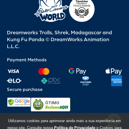
Dreamworks Trolls, Shrek, Madagascar and
Kung Fu Panda © DreamWorks Animation
L.L.C.
Payment Methods
Secure purchase
ÓTIMO
Utilizamos cookies para aprimorar ainda mais a sua experiência em
nosso site. Consulte nossa
Política de Privacidade
e Cookies para
Beto Carrero World @ 2026 / All rights reserved