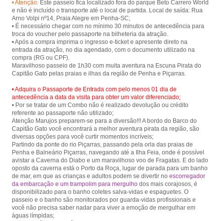
• Atenção:
Este passeio fica localizado fora do parque Beto Carrero World
from Penha and Piçarras.
e não é incluído o transporte até o local de partida. Local de saída: Rua
Arno Volpi nº14, Praia Alegre em Penha-SC;
• É necessário chegar com no mínimo 30 minutos de antecedência para
troca do voucher pelo passaporte na bilheteria da atração.
• Após a compra imprima o ingresso e-ticket e apresente direto na
entrada da atração, no dia agendado, com o documento utilizado na
compra (RG ou CPF).
Maravilhoso passeio de 1h30 com muita aventura na Escuna Pirata do
• Adquira o Passaporte de Entrada com pelo menos 01 dia de
antecedência a data da visita para obter um valor diferenciado;
• Por se tratar de um Combo não é realizado devolução ou crédito
referente ao passaporte não utilizado;
Atenção Marujos preparem-se para a diversão!!! A bordo do Barco do
Capitão Gato você encontrará a melhor aventura pirata da região, são
diversas opções para você curtir momentos incríveis;
Partindo da ponte do rio Piçarras, passando pela orla das praias de
Penha e Balneário Piçarras, navegando até a Ilha Feia, onde é possível
avistar a Caverna do Diabo e um maravilhoso voo de Fragatas. E do lado
oposto da caverna está o Porto da Roça, lugar de parada para um banho
de mar, em que as crianças e adultos podem se divertir no
escorregador
da embarcação e um trampolim para mergulho
dos mais corajosos, é
disponibilizado para o banho coletes salva-vidas e espaguetes. O
passeio e o banho são monitorados por guarda-vidas profissionais e
você não precisa saber nadar para viver a emoção de mergulhar em
águas límpidas;