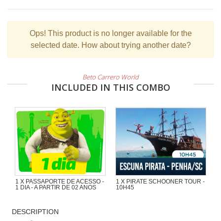
Ops!
This product is no longer available for the
selected date. How about trying another date?
Beto Carrero World
INCLUDED IN THIS COMBO
1 X PASSAPORTE DE ACESSO -
1 X PIRATE SCHOONER TOUR -
1 DIA - A PARTIR DE 02 ANOS
10H45
Wonderful excursion of 1h30 with a
lot of adventure in the Pirate
DESCRIPTION
Schooner of Captain Cat by the
beaches and islands at the region