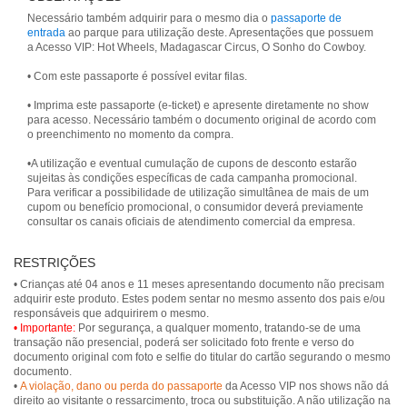
Necessário também adquirir para o mesmo dia o
passaporte de
entrada
ao parque para utilização deste. Apresentações que possuem
a Acesso VIP: Hot Wheels, Madagascar Circus, O Sonho do Cowboy.
• Com este passaporte é possível evitar filas.
• Imprima este passaporte (e-ticket) e apresente diretamente no show
para acesso. Necessário também o documento original de acordo com
o preenchimento no momento da compra.
•A utilização e eventual cumulação de cupons de desconto estarão
sujeitas às condições específicas de cada campanha promocional.
Para verificar a possibilidade de utilização simultânea de mais de um
cupom ou benefício promocional, o consumidor deverá previamente
RESTRIÇÕES
• Crianças até 04 anos e 11 meses apresentando documento não precisam
adquirir este produto. Estes podem sentar no mesmo assento dos pais e/ou
• Importante:
Por segurança, a qualquer momento, tratando-se de uma
transação não presencial, poderá ser solicitado foto frente e verso do
documento original com foto e selfie do titular do cartão segurando o mesmo
documento.
•
A violação, dano ou perda do passaporte
da Acesso VIP nos shows não dá
direito ao visitante o ressarcimento, troca ou substituição. A não utilização na