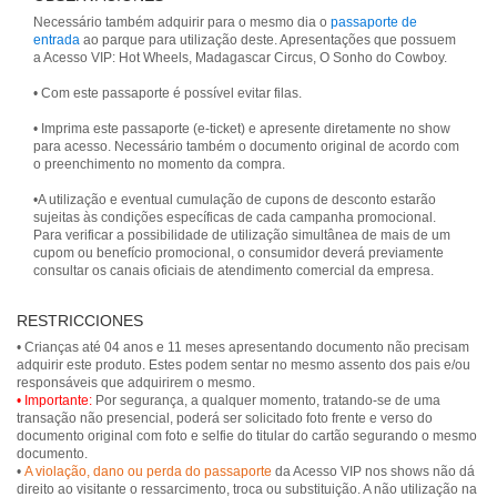
Necessário também adquirir para o mesmo dia o
passaporte de
entrada
ao parque para utilização deste. Apresentações que possuem
a Acesso VIP: Hot Wheels, Madagascar Circus, O Sonho do Cowboy.
• Com este passaporte é possível evitar filas.
• Imprima este passaporte (e-ticket) e apresente diretamente no show
para acesso. Necessário também o documento original de acordo com
o preenchimento no momento da compra.
•A utilização e eventual cumulação de cupons de desconto estarão
sujeitas às condições específicas de cada campanha promocional.
Para verificar a possibilidade de utilização simultânea de mais de um
cupom ou benefício promocional, o consumidor deverá previamente
RESTRICCIONES
• Crianças até 04 anos e 11 meses apresentando documento não precisam
adquirir este produto. Estes podem sentar no mesmo assento dos pais e/ou
• Importante:
Por segurança, a qualquer momento, tratando-se de uma
transação não presencial, poderá ser solicitado foto frente e verso do
documento original com foto e selfie do titular do cartão segurando o mesmo
documento.
•
A violação, dano ou perda do passaporte
da Acesso VIP nos shows não dá
direito ao visitante o ressarcimento, troca ou substituição. A não utilização na