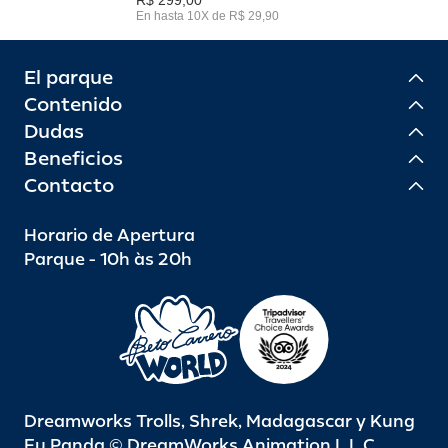
En hasta 10X de R$ 29,90
El parque
Contenido
Dudas
Beneficios
Contacto
Horario de Apertura
Parque - 10h às 20h
Dreamworks Trolls, Shrek, Madagascar y Kung
Fu Panda © DreamWorks Animation L.L.C.