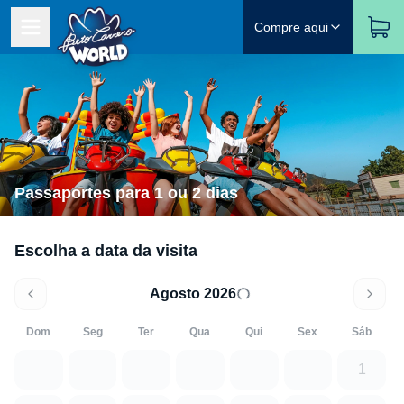
Compre aqui
Passaportes para 1 ou 2 dias
Escolha a data da visita
Agosto 2026
Dom
Seg
Ter
Qua
Qui
Sex
Sáb
1