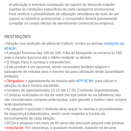
•A utilização e eventual cumulação de cupons de desconto estarão
sujeitas às condições específicas de cada campanha promocional.
Para verificar a possibilidade de utilização simultânea de mais de um
cupom ou benefício promocional, o consumidor deverá previamente
consultar os canais oficiais de atendimento comercial da empresa.
RESTRIÇÕES
• Atração com restrição de altura de 0,80cm, confira as demais
restrições da
atração
;
• A atração funciona das 10h às 18h. A fila do brinquedo se encerra às 18h,
mas o mesmo funciona até o último visitante se divertir;
• O Single Pass é nominal e intransferível;
• Este produto é um opcional, sendo necessário também adquirir o
passaporte de entrada para o mesmo dia para utilização deste (quantidade
limitada);
•
Obrigatório
o agendamento do horário pelo
APP BCW+
para utilizar a
atração no dia e horário escolhido;
• Horários de agendamentos 10:15 até 17:30. Conforme disponibilidade;
• Compras realizadas no dia da visita (na loja online ou na bilheteria) não
são consideradas compras antecipadas, para garantir o melhor valor compre
antecipadamente;
• Ao adquirir o opcional o visitante deve seguir as normas e procedimentos
de segurança estabelecidos, assim como respeitar o horário de
funcionamento de cada atração;
• PCDs e pessoas com mais de 60 anos não precisam adquirir este produto.
•
Importante:
Por segurança, a qualquer momento, tratando-se de uma