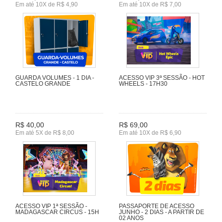
Em até 10X de R$ 4,90
Em até 10X de R$ 7,00
GUARDA VOLUMES - 1 DIA -
ACESSO VIP 3ª SESSÃO - HOT
CASTELO GRANDE
WHEELS - 17H30
R$ 40,00
R$ 69,00
Em até 5X de R$ 8,00
Em até 10X de R$ 6,90
ACESSO VIP 1ª SESSÃO -
PASSAPORTE DE ACESSO
MADAGASCAR CIRCUS - 15H
JUNHO - 2 DIAS - A PARTIR DE
02 ANOS