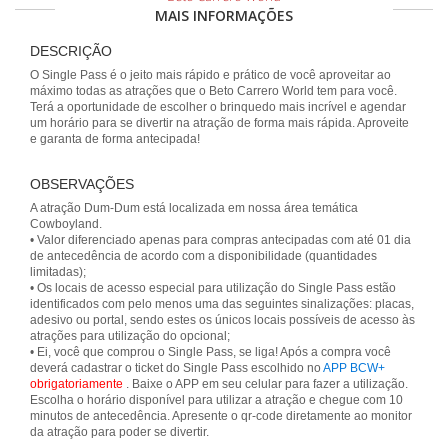
MAIS INFORMAÇÕES
DESCRIÇÃO
O Single Pass é o jeito mais rápido e prático de você aproveitar ao
máximo todas as atrações que o Beto Carrero World tem para você.
Terá a oportunidade de escolher o brinquedo mais incrível e agendar
um horário para se divertir na atração de forma mais rápida. Aproveite
e garanta de forma antecipada!
OBSERVAÇÕES
A atração Dum-Dum está localizada em nossa área temática
Cowboyland.
• Valor diferenciado apenas para compras antecipadas com até 01 dia
de antecedência de acordo com a disponibilidade (quantidades
limitadas);
• Os locais de acesso especial para utilização do Single Pass estão
identificados com pelo menos uma das seguintes sinalizações: placas,
adesivo ou portal, sendo estes os únicos locais possíveis de acesso às
atrações para utilização do opcional;
• Ei, você que comprou o Single Pass, se liga! Após a compra você
deverá cadastrar o ticket do Single Pass escolhido no
APP BCW+
obrigatoriamente
. Baixe o APP em seu celular para fazer a utilização.
Escolha o horário disponível para utilizar a atração e chegue com 10
minutos de antecedência. Apresente o qr-code diretamente ao monitor
da atração para poder se divertir.