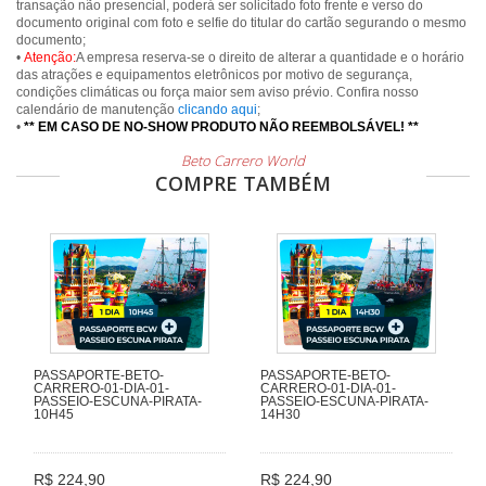
transação não presencial, poderá ser solicitado foto frente e verso do
documento original com foto e selfie do titular do cartão segurando o mesmo
documento;
•
Atenção:
A empresa reserva-se o direito de alterar a quantidade e o horário
das atrações e equipamentos eletrônicos por motivo de segurança,
condições climáticas ou força maior sem aviso prévio. Confira nosso
calendário de manutenção
clicando aqui
;
•
** EM CASO DE NO-SHOW PRODUTO NÃO REEMBOLSÁVEL! **
Beto Carrero World
COMPRE TAMBÉM
PASSAPORTE-BETO-
PASSAPORTE-BETO-
CARRERO-01-DIA-01-
CARRERO-01-DIA-01-
PASSEIO-ESCUNA-PIRATA-
PASSEIO-ESCUNA-PIRATA-
10H45
14H30
R$ 224,90
R$ 224,90