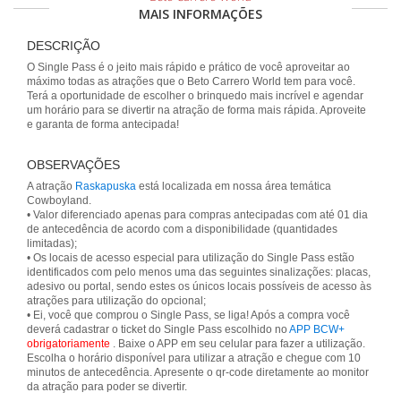
MAIS INFORMAÇÕES
DESCRIÇÃO
O Single Pass é o jeito mais rápido e prático de você aproveitar ao
máximo todas as atrações que o Beto Carrero World tem para você.
Terá a oportunidade de escolher o brinquedo mais incrível e agendar
um horário para se divertir na atração de forma mais rápida. Aproveite
e garanta de forma antecipada!
OBSERVAÇÕES
A atração
Raskapuska
está localizada em nossa área temática
Cowboyland.
• Valor diferenciado apenas para compras antecipadas com até 01 dia
de antecedência de acordo com a disponibilidade (quantidades
limitadas);
• Os locais de acesso especial para utilização do Single Pass estão
identificados com pelo menos uma das seguintes sinalizações: placas,
adesivo ou portal, sendo estes os únicos locais possíveis de acesso às
atrações para utilização do opcional;
• Ei, você que comprou o Single Pass, se liga! Após a compra você
deverá cadastrar o ticket do Single Pass escolhido no
APP BCW+
obrigatoriamente
. Baixe o APP em seu celular para fazer a utilização.
Escolha o horário disponível para utilizar a atração e chegue com 10
minutos de antecedência. Apresente o qr-code diretamente ao monitor
da atração para poder se divertir.