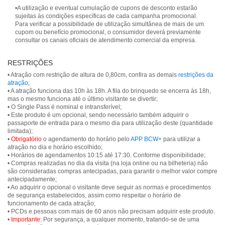
•A utilização e eventual cumulação de cupons de desconto estarão
sujeitas às condições específicas de cada campanha promocional.
Para verificar a possibilidade de utilização simultânea de mais de um
cupom ou benefício promocional, o consumidor deverá previamente
consultar os canais oficiais de atendimento comercial da empresa.
RESTRIÇÕES
• Atração com restrição de altura de 0,80cm, confira as demais
restrições da
atração
;
• A atração funciona das 10h às 18h. A fila do brinquedo se encerra às 18h,
mas o mesmo funciona até o último visitante se divertir;
• O Single Pass é nominal e intransferível;
• Este produto é um opcional, sendo necessário também adquirir o
passaporte de entrada para o mesmo dia para utilização deste (quantidade
limitada);
•
Obrigatório
o agendamento do horário pelo
APP BCW+
para utilizar a
atração no dia e horário escolhido;
• Horários de agendamentos 10:15 até 17:30. Conforme disponibilidade;
• Compras realizadas no dia da visita (na loja online ou na bilheteria) não
são consideradas compras antecipadas, para garantir o melhor valor compre
antecipadamente;
• Ao adquirir o opcional o visitante deve seguir as normas e procedimentos
de segurança estabelecidos, assim como respeitar o horário de
funcionamento de cada atração;
• PCDs e pessoas com mais de 60 anos não precisam adquirir este produto.
•
Importante:
Por segurança, a qualquer momento, tratando-se de uma