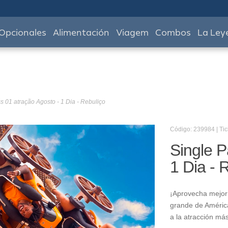
Opcionales
Alimentación
Viagem
Combos
La Ley
s 01 atração Agosto - 1 Dia - Rebuliço
Código: 239984 | Tic
Single P
1 Dia - 
¡Aprovecha mejor 
grande de América
a la atracción má