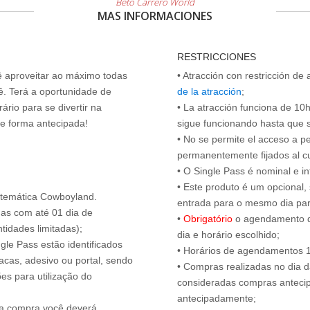
Beto Carrero World
MAS INFORMACIONES
RESTRICCIONES
cê aproveitar ao máximo todas
• Atracción con restricción de
ê. Terá a oportunidade de
de la atracción
;
ário para se divertir na
• La atracción funciona de 10h 
de forma antecipada!
sigue funcionando hasta que se 
• No se permite el acceso a p
permanentemente fijados al c
• O Single Pass é nominal e int
• Este produto é um opcional
 temática Cowboyland.
entrada para o mesmo dia para
das com até 01 dia de
•
Obrigatório
o agendamento d
tidades limitadas);
dia e horário escolhido;
ngle Pass estão identificados
• Horários de agendamentos 1
acas, adesivo ou portal, sendo
• Compras realizadas no dia da
es para utilização do
consideradas compras antecip
antecipadamente;
s a compra você deverá