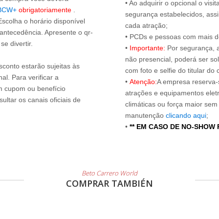
• Ao adquirir o opcional o vi
BCW+
obrigatoriamente
.
segurança estabelecidos, ass
Escolha o horário disponível
cada atração;
 antecedência. Apresente o qr-
• PCDs e pessoas com mais de
e divertir.
•
Importante:
Por segurança, 
não presencial, poderá ser sol
sconto estarão sujeitas às
com foto e selfie do titular 
l. Para verificar a
•
Atenção:
A empresa reserva-s
um cupom ou benefício
atrações e equipamentos elet
ltar os canais oficiais de
climáticas ou força maior sem
manutenção
clicando aqui
;
•
** EM CASO DE NO-SHOW
Beto Carrero World
COMPRAR TAMBIÉN