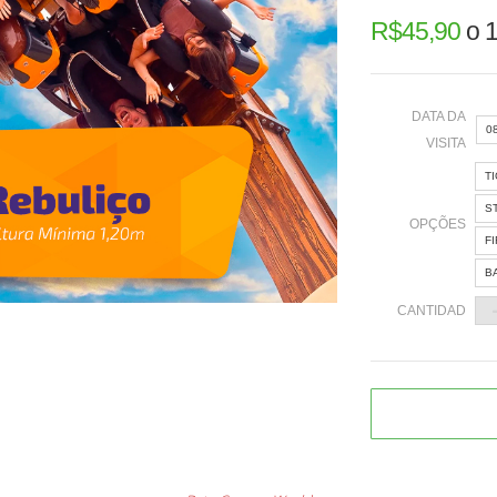
R$
45,90
o
1
DATA DA
0
VISITA
T
«
S
OPÇÕES
F
B
2
CANTIDAD
9
1
2
3