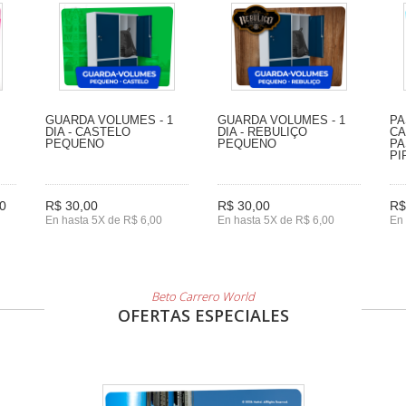
GUARDA VOLUMES - 1
GUARDA VOLUMES - 1
PA
DIA - CASTELO
DIA - REBULIÇO
CA
PEQUENO
PEQUENO
PA
PI
0
R$ 30,00
R$ 30,00
R$
En hasta 5X de R$ 6,00
En hasta 5X de R$ 6,00
En 
Beto Carrero World
OFERTAS ESPECIALES