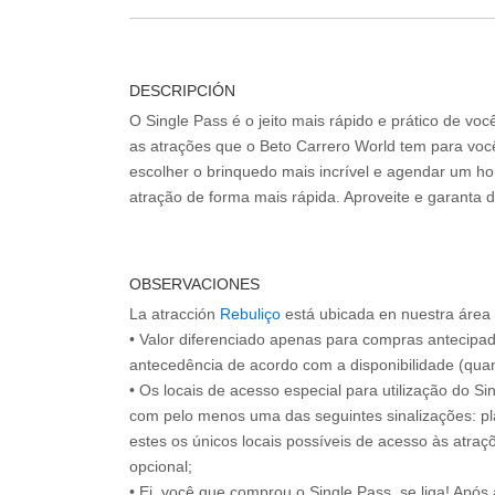
DESCRIPCIÓN
O Single Pass é o jeito mais rápido e prático de vo
as atrações que o Beto Carrero World tem para voc
escolher o brinquedo mais incrível e agendar um hor
atração de forma mais rápida. Aproveite e garanta 
OBSERVACIONES
La atracción
Rebuliço
está ubicada en nuestra área
• Valor diferenciado apenas para compras antecipa
antecedência de acordo com a disponibilidade (quan
• Os locais de acesso especial para utilização do Si
com pelo menos uma das seguintes sinalizações: pl
estes os únicos locais possíveis de acesso às atraçõ
opcional;
• Ei, você que comprou o Single Pass, se liga! Apó