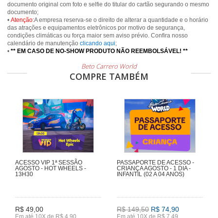
documento original com foto e selfie do titular do cartão segurando o mesmo
documento;
•
Atenção:
A empresa reserva-se o direito de alterar a quantidade e o horário
das atrações e equipamentos eletrônicos por motivo de segurança,
condições climáticas ou força maior sem aviso prévio. Confira nosso
calendário de manutenção
clicando aqui
;
•
** EM CASO DE NO-SHOW PRODUTO NÃO REEMBOLSÁVEL! **
Beto Carrero World
COMPRE TAMBÉM
ACESSO VIP 1ª SESSÃO
PASSAPORTE DE ACESSO -
AGOSTO - HOT WHEELS -
CRIANÇA AGOSTO - 1 DIA -
13H30
INFANTIL (02 A 04 ANOS)
R$ 49,00
R$ 149,50
R$ 74,90
Em até 10X de R$ 4,90
Em até 10X de R$ 7,49