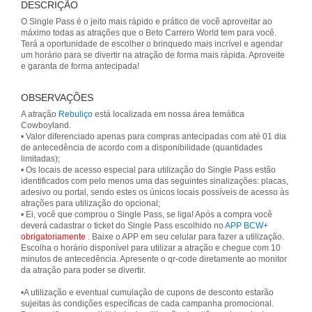
DESCRIÇÃO
O Single Pass é o jeito mais rápido e prático de você aproveitar ao
máximo todas as atrações que o Beto Carrero World tem para você.
Terá a oportunidade de escolher o brinquedo mais incrível e agendar
um horário para se divertir na atração de forma mais rápida. Aproveite
e garanta de forma antecipada!
OBSERVAÇÕES
A atração
Rebuliço
está localizada em nossa área temática
Cowboyland.
• Valor diferenciado apenas para compras antecipadas com até 01 dia
de antecedência de acordo com a disponibilidade (quantidades
limitadas);
• Os locais de acesso especial para utilização do Single Pass estão
identificados com pelo menos uma das seguintes sinalizações: placas,
adesivo ou portal, sendo estes os únicos locais possíveis de acesso às
atrações para utilização do opcional;
• Ei, você que comprou o Single Pass, se liga! Após a compra você
deverá cadastrar o ticket do Single Pass escolhido no
APP BCW+
obrigatoriamente
. Baixe o APP em seu celular para fazer a utilização.
Escolha o horário disponível para utilizar a atração e chegue com 10
minutos de antecedência. Apresente o qr-code diretamente ao monitor
da atração para poder se divertir.
•A utilização e eventual cumulação de cupons de desconto estarão
sujeitas às condições específicas de cada campanha promocional.