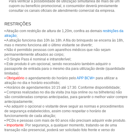
Para verificar a possibilidade de utilização simultânea de mais de um
cupom ou benefício promocional, o consumidor deverá previamente
consultar os canais oficiais de atendimento comercial da empresa.
RESTRIÇÕES
• Atração com restrição de altura de 1,20m, confira as demais
restrições da
atração
;
• A atração funciona das 10h às 18h. A fila do brinquedo se encerra às 18h,
mas o mesmo funciona até o último visitante se divertir;
• Não é permitido pessoas com aparelhos médicos que não sejam
permanentemente afixados ao corpo;
• O Single Pass é nominal e intransferível;
• Este produto é um opcional, sendo necessário também adquirir o
passaporte de entrada para o mesmo dia para utilização deste (quantidade
limitada);
•
Obrigatório
o agendamento do horário pelo
APP BCW+
para utilizar a
atração no dia e horário escolhido;
• Horários de agendamentos 10:15 até 17:30. Conforme disponibilidade;
• Compras realizadas no dia da visita (na loja online ou na bilheteria) não
são consideradas compras antecipadas, para garantir o melhor valor compre
antecipadamente;
• Ao adquirir o opcional o visitante deve seguir as normas e procedimentos
de segurança estabelecidos, assim como respeitar o horário de
funcionamento de cada atração;
• PCDs e pessoas com mais de 60 anos não precisam adquirir este produto.
•
Importante:
Por segurança, a qualquer momento, tratando-se de uma
transação não presencial, poderá ser solicitado foto frente e verso do