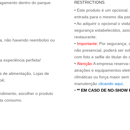
RESTRICTIONS
 pagamento dentro do parque.
• Este produto é um opcional
entrada para o mesmo dia para
• Ao adquirir o opcional o vi
segurança estabelecidos, ass
restaurante;
ita, não havendo reembolso ou
•
Importante:
Por segurança, 
não presencial, poderá ser sol
com foto e selfie do titular 
 experiência perfeita!
•
Atenção:
A empresa reserva-s
atrações e equipamentos elet
os de alimentação, Lojas de
climáticas ou força maior sem
bê;
manutenção
clicando aqui
;
•
** EM CASO DE NO-SHOW
endimento, escolher o produto
nta consumo.