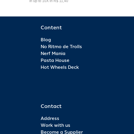
In up to 10X in R$ 11,40
Content
Blog
No Ritmo de Trolls
Nerf Mania
Pasta House
Hot Wheels Deck
Contact
Address
Work with us
Become a Supplier