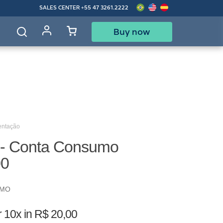
SALES CENTER
+55 47 3261.2222
Buy now
d
entação
 - Conta Consumo
00
UMO
r
10x in R$ 20,00