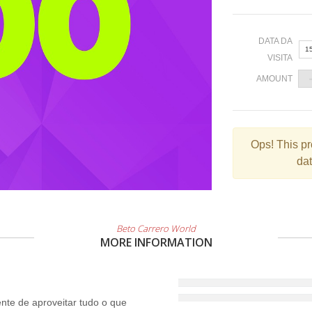
DATA DA
1
VISITA
AMOUNT
«
Ops!
This pr
dat
2
9
1
2
Beto Carrero World
MORE INFORMATION
3
te de aproveitar tudo o que