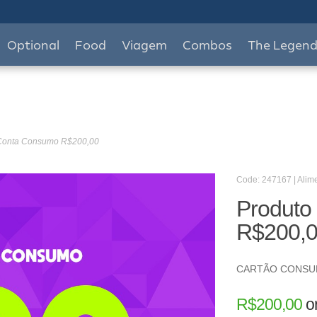
Optional
Food
Viagem
Combos
The Legen
 Conta Consumo R$200,00
Code: 247167 | Alim
Produto
R$200,
CARTÃO CONS
R$
200,00
o