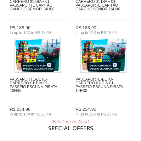
CARRERO 01 DIA + 01
CARRERO 01 DIA + 01
PASSAPORTE CAPITÃO
PASSAPORTE CAPITÃO
GANCHO SENIOR 14H00
GANCHO SENIOR 16H00
R$ 186,90
R$ 186,90
In up to 10X in R$ 18,69
In up to 10X in R$ 18,69
PASSAPORTE-BETO-
PASSAPORTE-BETO-
CARRERO-01-DIA-01-
CARRERO-01-DIA-01-
PASSEIO-ESCUNA-PIRATA-
PASSEIO-ESCUNA-PIRATA-
10H45
14H30
R$ 234,90
R$ 234,90
In up to 10X in R$ 23,49
In up to 10X in R$ 23,49
Beto Carrero World
SPECIAL OFFERS