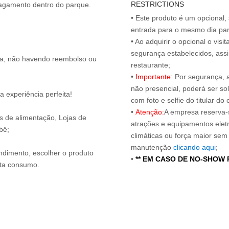
RESTRICTIONS
• Este produto é um opcional
entrada para o mesmo dia para
• Ao adquirir o opcional o vi
segurança estabelecidos, ass
ita, não havendo reembolso ou
restaurante;
•
Importante:
Por segurança, 
não presencial, poderá ser sol
 experiência perfeita!
com foto e selfie do titular 
•
Atenção:
A empresa reserva-s
os de alimentação, Lojas de
atrações e equipamentos elet
bê;
climáticas ou força maior sem
manutenção
clicando aqui
;
endimento, escolher o produto
•
** EM CASO DE NO-SHOW
nta consumo.