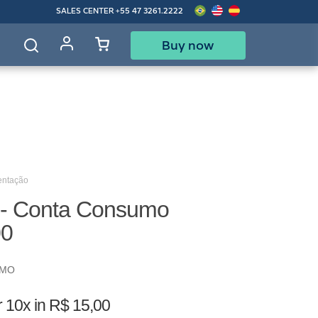
SALES CENTER
+55 47 3261.2222
Buy now
d
entação
 - Conta Consumo
00
UMO
r
10x in R$ 15,00