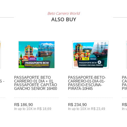
Beto Carrero World
ALSO BUY
PASSAPORTE BETO
PASSAPORTE-BETO-
PA
S -
CARRERO 01 DIA + 01
CARRERO-01-DIA-01-
CA
PASSAPORTE CAPITÃO
PASSEIO-ESCUNA-
PA
GANCHO SENIOR 16H00
PIRATA-10H45
PI
R$ 186,90
R$ 234,90
R$
In up to 10X in R$ 18,69
In up to 10X in R$ 23,49
In 