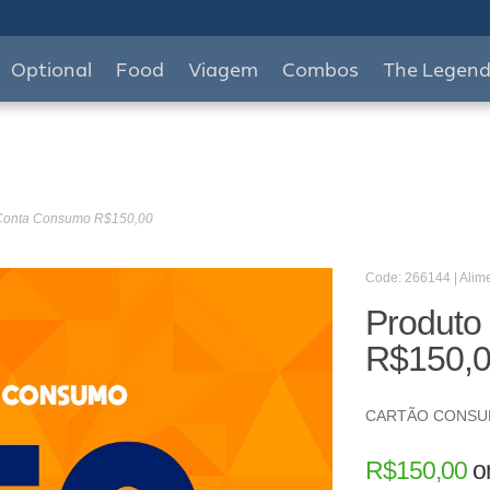
Optional
Food
Viagem
Combos
The Legen
 Conta Consumo R$150,00
Code: 266144 | Alim
Produto
R$150,
CARTÃO CONS
R$
150,00
o