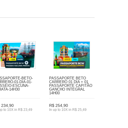
SSAPORTE-BETO-
PASSAPORTE BETO
RRERO-01-DIA-01-
CARRERO 01 DIA + 01
SSEIO-ESCUNA-
PASSAPORTE CAPITÃO
RATA-14H30
GANCHO INTEGRAL
14H00
 234,90
R$ 254,90
up to 10X in R$ 23,49
In up to 10X in R$ 25,49