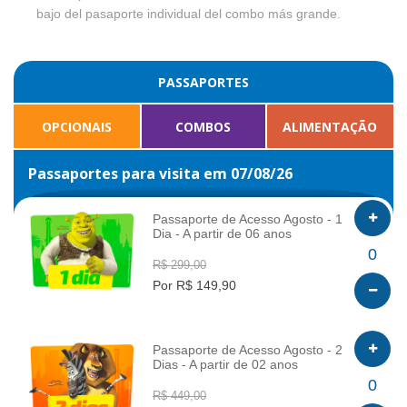
bajo del pasaporte individual del combo más grande.
PASSAPORTES
OPCIONAIS
COMBOS
ALIMENTAÇÃO
Passaportes para visita em 07/08/26
Passaporte de Acesso Agosto - 1
Dia - A partir de 06 anos
INFO
0
R$ 299,00
Por R$ 149,90
Passaporte de Acesso Agosto - 2
Dias - A partir de 02 anos
INFO
0
R$ 449,00