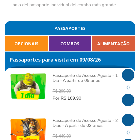
bajo del pasaporte individual del combo más grande.
PASSAPORTES
OPCIONAIS
COMBOS
ALIMENTAÇÃO
Passaportes para visita em 09/08/26
Passaporte de Acesso Agosto - 1
Dia - A partir de 05 anos
INFO
0
R$ 299,00
Por R$ 109,90
Passaporte de Acesso Agosto - 2
Dias - A partir de 02 anos
INFO
0
R$ 449,00