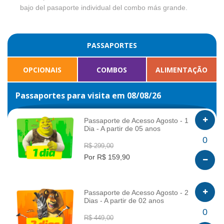
bajo del pasaporte individual del combo más grande.
PASSAPORTES
OPCIONAIS
COMBOS
ALIMENTAÇÃO
Passaportes para visita em 08/08/26
Passaporte de Acesso Agosto - 1
Dia - A partir de 05 anos
INFO
0
R$ 299,00
Por R$ 159,90
Passaporte de Acesso Agosto - 2
Dias - A partir de 02 anos
INFO
0
R$ 449,00