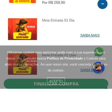
Por R$ 258,90
Meia Entrada 01 Dia
INFO
SAIBA MAIS
Utilizamos cookies para aprimorar ainda mais a sua experiência em
Meia Entrada 02 Dias
nosso site. Consulte nossa
Política de Privacidade
e Cookies para
INFO
obter mais informações. Ao usar nosso site, você concorda com o uso
SAIBA MAIS
de cookies.
ACEPTO
FINALIZAR COMPRA
Residentes de Santa Catarina
Agosto - 1 Dia
INFO
0
R$ 299,90
Por R$ 119,90