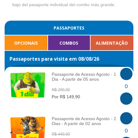
bajo del pasaporte individual del combo más grande.
PASSAPORTES
OPCIONAIS
COMBOS
ALIMENTAÇÃO
Passaportes para visita em 08/08/26
Passaporte de Acesso Agosto - 1
Dia - A partir de 05 anos
INFO
0
R$ 299,00
Por R$ 149,90
Passaporte de Acesso Agosto - 2
Dias - A partir de 02 anos
INFO
0
R$ 449,00