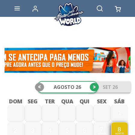
<
>
AGOSTO 26
SET 26
DOM
SEG
TER
QUA
QUI
SEX
SÁB
1
7
8
2
3
4
5
6
299,00
159,90
R$
R$