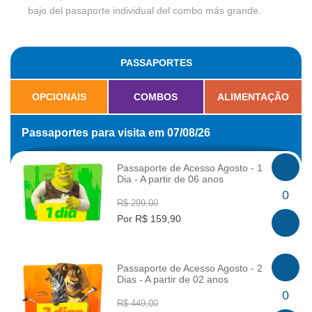
bajo del pasaporte individual del combo más grande.
PASSAPORTES
OPCIONAIS
COMBOS
ALIMENTAÇÃO
Passaportes para visita em 07/08/26
Passaporte de Acesso Agosto - 1
Dia - A partir de 06 anos
INFO
0
R$ 299,00
Por R$ 159,90
Passaporte de Acesso Agosto - 2
Dias - A partir de 02 anos
INFO
0
R$ 449,00