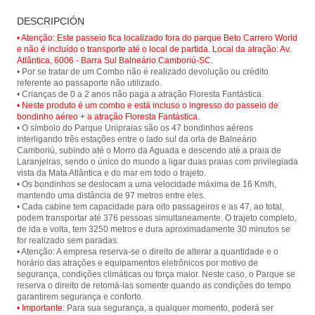
Paseo en teleférico en el Parque
Floresta Fantástica - Parque
DESCRIPCIÓN
Unipraias en Balneário Camboriú y
Unipraias
tener una vista panorámica de la
• Atenção: Este passeio fica localizado fora do parque Beto Carrero World
ciudad y sus hermosas playas.
e não é incluído o transporte até o local de partida. Local da atração: Av.
Atlântica, 6006 - Barra Sul Balneário Camboriú-SC.
• Por se tratar de um Combo não é realizado devolução ou crédito
referente ao passaporte não utilizado.
• Neste produto é um combo e está incluso o ingresso do passeio de
bondinho aéreo + a atração Floresta Fantástica.
• O símbolo do Parque Unipraias são os 47 bondinhos aéreos
interligando três estações entre o lado sul da orla de Balneário
Camboriú, subindo até o Morro da Aguada e descendo até a praia de
Laranjeiras, sendo o único do mundo a ligar duas praias com privilegiada
vista da Mata Atlântica e do mar em todo o trajeto.
• Os bondinhos se deslocam a uma velocidade máxima de 16 Km/h,
mantendo uma distância de 97 metros entre eles.
• Cada cabine tem capacidade para oito passageiros e as 47, ao total,
podem transportar até 376 pessoas simultaneamente. O trajeto completo,
de ida e volta, tem 3250 metros e dura aproximadamente 30 minutos se
for realizado sem paradas.
• Atenção: A empresa reserva-se o direito de alterar a quantidade e o
horário das atrações e equipamentos eletrônicos por motivo de
segurança, condições climáticas ou força maior. Neste caso, o Parque se
reserva o direito de retomá-las somente quando as condições do tempo
• Importante:
Para sua segurança, a qualquer momento, poderá ser